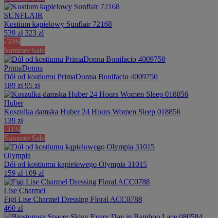
SUNFLAIR
Kostium kąpielowy Sunflair 72168
539 zł
323 zł
-50%
Summer Sale
PrimaDonna
Dół od kostiumu PrimaDonna Bonifacio 4009750
189 zł
95 zł
Huber
Koszulka damska Huber 24 Hours Women Sleep 018856
139 zł
-31%
Summer Sale
Olympia
Dół od kostiumu kąpielowego Olympia 31015
159 zł
109 zł
Lise Charmel
Figi Lise Charmel Dressing Floral ACC0788
460 zł