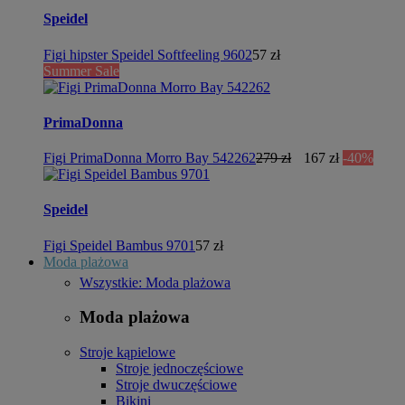
Speidel
Figi hipster Speidel Softfeeling 9602
57 zł
Summer Sale
PrimaDonna
Figi PrimaDonna Morro Bay 542262
279 zł
167 zł
-40%
Speidel
Figi Speidel Bambus 9701
57 zł
Moda plażowa
Wszystkie: Moda plażowa
Moda plażowa
Stroje kąpielowe
Stroje jednoczęściowe
Stroje dwuczęściowe
Bikini