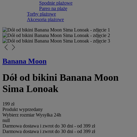
Spodnie plażowe
Pareo na plażę
Torby plażowe
Akcesoria plażowe
arrow_back_ios_new
arrow_forward_ios
Banana Moon
Dół od bikini Banana Moon
Sima Lonoak
199 zł
Produkt wyprzedany
Wybierz rozmiar
Wysyłka 24h
null
Darmowa dostawa i zwrot do 30 dni - od 399 zł
Darmowa dostawa i zwrot do 30 dni - od 399 zł