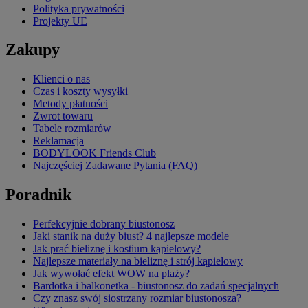
Polityka prywatności
Projekty UE
Zakupy
Klienci o nas
Czas i koszty wysyłki
Metody płatności
Zwrot towaru
Tabele rozmiarów
Reklamacja
BODYLOOK Friends Club
Najczęściej Zadawane Pytania (FAQ)
Poradnik
Perfekcyjnie dobrany biustonosz
Jaki stanik na duży biust? 4 najlepsze modele
Jak prać bieliznę i kostium kąpielowy?
Najlepsze materiały na bieliznę i strój kąpielowy
Jak wywołać efekt WOW na plaży?
Bardotka i balkonetka - biustonosz do zadań specjalnych
Czy znasz swój siostrzany rozmiar biustonosza?