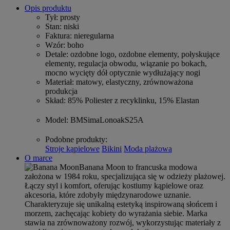
Opis produktu
Tył
: prosty
Stan
: niski
Faktura
: nieregularna
Wzór
: boho
Detale
: ozdobne logo, ozdobne elementy, połyskujące
elementy, regulacja obwodu, wiązanie po bokach,
mocno wycięty dół optycznie wydłużający nogi
Materiał
: matowy, elastyczny, zrównoważona
produkcja
Skład
: 85% Poliester z recyklinku, 15% Elastan
Model
: BMSimaLonoakS25A
Podobne produkty
:
Stroje kąpielowe
Bikini
Moda plażowa
O marce
Banana Moon to francuska modowa
założona w 1984 roku, specjalizująca się w odzieży plażowej.
Łączy styl i komfort, oferując kostiumy kąpielowe oraz
akcesoria, które zdobyły międzynarodowe uznanie.
Charakteryzuje się unikalną estetyką inspirowaną słońcem i
morzem, zachęcając kobiety do wyrażania siebie. Marka
stawia na zrównoważony rozwój, wykorzystując materiały z