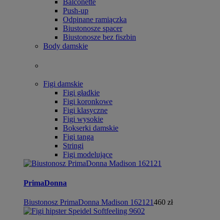
Balconette
Push-up
Odpinane ramiączka
Biustonosze spacer
Biustonosze bez fiszbin
Body damskie
Figi damskie
Figi gładkie
Figi koronkowe
Figi klasyczne
Figi wysokie
Bokserki damskie
Figi tanga
Stringi
Figi modelujące
PrimaDonna
Biustonosz PrimaDonna Madison 162121
460 zł