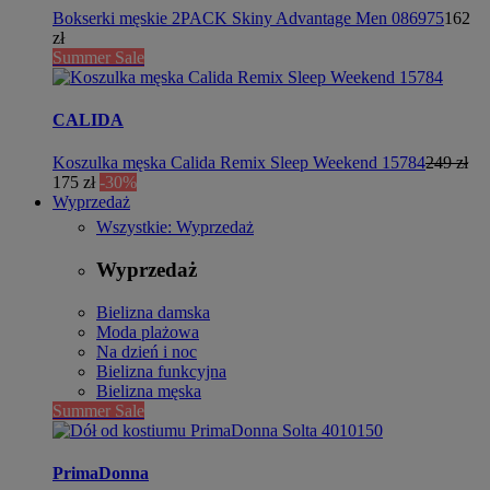
Bokserki męskie 2PACK Skiny Advantage Men 086975
162
zł
Summer Sale
CALIDA
Koszulka męska Calida Remix Sleep Weekend 15784
249 zł
175 zł
-30%
Wyprzedaż
Wszystkie: Wyprzedaż
Wyprzedaż
Bielizna damska
Moda plażowa
Na dzień i noc
Bielizna funkcyjna
Bielizna męska
Summer Sale
PrimaDonna