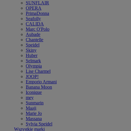
SUNFLAIR
OPERA
PrimaDonna
Seafolly
CALIDA
Marc O'Polo
Aubade
Chantelle
Speidel
Skiny
Huber
Selmark
Olympia
Lise Charmel
JOOP!
Emporio Armani
Banana Moon
Iconique
mey
Sunmarin
Maaji
Marie Jo
Massana
Sylvia Speidel
Wszystkie marki