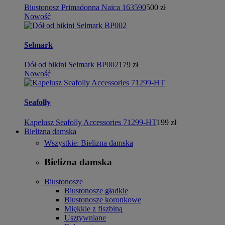
Biustonosz Primadonna Naica 163590
500 zł
Nowość
Selmark
Dół od bikini Selmark BP002
179 zł
Nowość
Seafolly
Kapelusz Seafolly Accessories 71299-HT
199 zł
Bielizna damska
Wszystkie: Bielizna damska
Bielizna damska
Biustonosze
Biustonosze gładkie
Biustonosze koronkowe
Miękkie z fiszbiną
Usztywniane