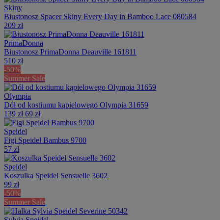
Skiny
Biustonosz Spacer Skiny Every Day in Bamboo Lace 080584
209 zł
PrimaDonna
Biustonosz PrimaDonna Deauville 161811
510 zł
-50%
Summer Sale
Olympia
Dół od kostiumu kąpielowego Olympia 31659
139 zł
69 zł
Speidel
Figi Speidel Bambus 9700
57 zł
Speidel
Koszulka Speidel Sensuelle 3602
99 zł
-50%
Summer Sale
Sylvia Speidel