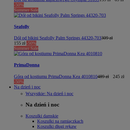
-50%
Summer Sale
Seafolly
Dół od bikini Seafolly Palm Springs 44320-703
309 zł
155 zł
-50%
Summer Sale
PrimaDonna
Góra od kostiumu PrimaDonna Kea 4010810
489 zł
245 zł
-50%
Na dzień i noc
Wszystkie: Na dzień i noc
Na dzień i noc
Koszulki damskie
Koszulki na ramiączkach
Koszulki długi rękaw