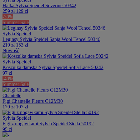
Halka Sylvia Speidel Severine 50342
259 zł
129 zł
-30%
Summer Sale
Sylvia Speidel
Leginsy Sylvia Speidel Sanja Wool Tencel 50346
219 zł
153 zł
Nowość
Sylvia Speidel
Koszulka damska Sylvia Speidel Sofia Lace 50242
97 zł
-40%
Summer Sale
Chantelle
Figi Chantelle Fleurs C12M30
179 zł
107 zł
Sylvia Speidel
Figi z nogawkami Sylvia Speidel Stella 50192
95 zł