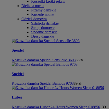
Koszulki krótki rękaw
Bielizna nocna
Piżamy damskie
Koszule nocne
Odzież domowa
Szlafroki damskie
Stroje domowe
Spodnie damskie
Dresy damskie
Speidel
Koszulka damska Speidel Sensuelle 3603
85 zł
Speidel
Koszulka damska Speidel Bambus 9703
89 zł
Huber
Koszulka damska Huber 24 Hours Women Sleep 018856
139