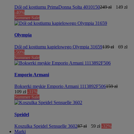
Dół od kostiumu PrimaDonna Solta 4010150
249 zł
149 zł
-40%
Summer Sale
Olympia
Dół od kostiumu kąpielowego Olympia 31659
139 zł
69 zł
-50%
Summer Sale
Emporio Armani
Bokserki męskie Emporio Armani 1113892F506
159 zł
109 zł
-31%
Summer Sale
Speidel
Koszulka Speidel Sensuelle 3602
87 zł
59 zł
-32%
Marki