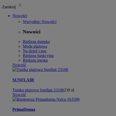
close
Zamknij
Nowości
Wszystkie: Nowości
Nowości
Bielizna damska
Moda plażowa
Na dzień i noc
Bielizna funkcyjna
Bielizna męska
Nowość
SUNFLAIR
Tunika plażowa Sunflair 23100
239 zł
Nowość
PrimaDonna