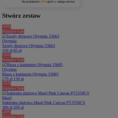
Na podstawie
1616
opinii
z całego okresu
Stwórz zestaw
-50%
Summer Sale
Olympia
Szorty dresowe Olympia 33663
169 zł
85 zł
-50%
Summer Sale
Olympia
Bluza z kapturem Olympia 33685
279 zł
139 zł
-31%
Summer Sale
Maaji
Sukienka plażowa Maaji Pink Canvas PT2550CS
389 zł
269 zł
-40%
Summer Sale