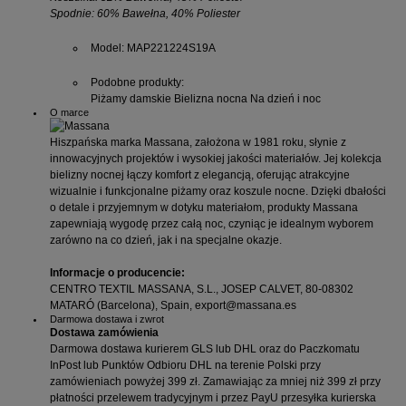
Spodnie: 60% Bawełna, 40% Poliester
Model
: MAP221224S19A
Podobne produkty
:
Piżamy damskie
Bielizna nocna
Na dzień i noc
O marce
Hiszpańska marka Massana, założona w 1981 roku, słynie z
innowacyjnych projektów i wysokiej jakości materiałów. Jej kolekcja
bielizny nocnej łączy komfort z elegancją, oferując atrakcyjne
wizualnie i funkcjonalne piżamy oraz koszule nocne. Dzięki dbałości
o detale i przyjemnym w dotyku materiałom, produkty Massana
zapewniają wygodę przez całą noc, czyniąc je idealnym wyborem
zarówno na co dzień, jak i na specjalne okazje.
Informacje o producencie:
CENTRO TEXTIL MASSANA, S.L., JOSEP CALVET, 80-08302
MATARÓ (Barcelona), Spain, export@massana.es
Darmowa dostawa i zwrot
Dostawa zamówienia
Darmowa dostawa kurierem GLS lub DHL oraz do Paczkomatu
InPost lub Punktów Odbioru DHL na terenie Polski przy
zamówieniach powyżej 399 zł. Zamawiając za mniej niż 399 zł przy
płatności przelewem tradycyjnym i przez PayU przesyłka kurierska