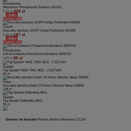
PrimaDonna
Biustonosz PrimaDonna Sophora 163181
429 zł
539 zł
-30%
Summer Sale
JOOP!
Koszulka damska JOOP! Urban Perfection 642092
167 zł
239 zł
-50%
Summer Sale
PrimaDonna
Dół od kostiumu PrimaDonna Bonifacio 4009750
95 zł
189 zł
Speidel
Figi Speidel TAKE TWO 3632 - 2 SZTUKI
89 zł
Huber
Koszulka damska Huber 24 Hours Women Sleep 018856
139 zł
Speidel
Figi Speidel Softfeeling 9601
56 zł
Dodano do koszyka
Piżama damska Massana 221224