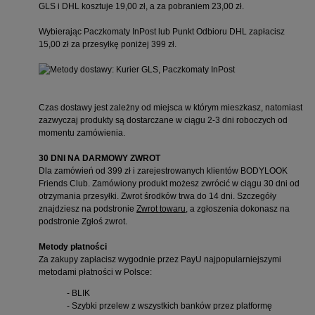
GLS i DHL kosztuje 19,00 zł, a za pobraniem 23,00 zł.
Wybierając Paczkomaty InPost lub Punkt Odbioru DHL zapłacisz
15,00 zł za przesyłkę poniżej 399 zł.
Czas dostawy jest zależny od miejsca w którym mieszkasz, natomiast
zazwyczaj produkty są dostarczane w ciągu 2-3 dni roboczych od
momentu zamówienia.
30 DNI NA DARMOWY ZWROT
Dla zamówień od 399 zł i zarejestrowanych klientów BODYLOOK
Friends Club. Zamówiony produkt możesz zwrócić w ciągu 30 dni od
otrzymania przesyłki. Zwrot środków trwa do 14 dni. Szczegóły
znajdziesz na podstronie
Zwrot towaru
, a zgłoszenia dokonasz na
podstronie
Zgłoś zwrot
.
Metody płatności
Za zakupy zapłacisz wygodnie przez PayU najpopularniejszymi
metodami płatności w Polsce:
- BLIK
- Szybki przelew z wszystkich banków przez platformę