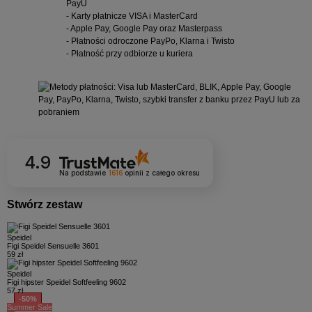
PayU
- Karty płatnicze VISA i MasterCard
- Apple Pay, Google Pay oraz Masterpass
- Płatności odroczone PayPo, Klarna i Twisto
- Płatność przy odbiorze u kuriera
4.9
Na podstawie
1616
opinii
z całego okresu
Stwórz zestaw
Speidel
Figi Speidel Sensuelle 3601
59 zł
Speidel
Figi hipster Speidel Softfeeling 9602
57 zł
-50%
Summer Sale