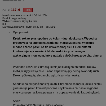
167 zł
239 zł
-30%
Najniższa cena z ostatnich 30 dni: 239 zł
Produkt wyprzedany
Wybierz rozmiar
Wysyłka 24h
null
Darmowa dostawa i zwrot do 30 dni - od 399 zł
Opis produktu
Krótki rękaw plus spodnie do kolan - duet doskonały. Wygodna
propozycja na lato od hiszpańskiej marki Massana. Wiecznie
modne czarne paski na tle uniwersalnej bieli z elementami
kontrastującej czerwieni. Model ozdobiony zabawnym
wakacyjnym motywem, który nadaje całości uroczego charakteru.
Wygodna koszulka z uroczą, letnią aplikacją na przedzie. Rękaw
krótki, wszyty klasycznie. Fason zapewniający pełną swobodę ruchu.
Dekolt półokrągły, elegancko wykończony lamówką.
Spodnie na długość poniżej kolan. Przyjemne w dotyku, dzięki czemu
gwarantują pełen komfort podczas użytkowania. W pasie wygodna,
elastyczna guma, która pozwala na dopasowanie do każdej sylwetki.
Skład:
Koszulka: 52% Bawełna, 48% Poliester