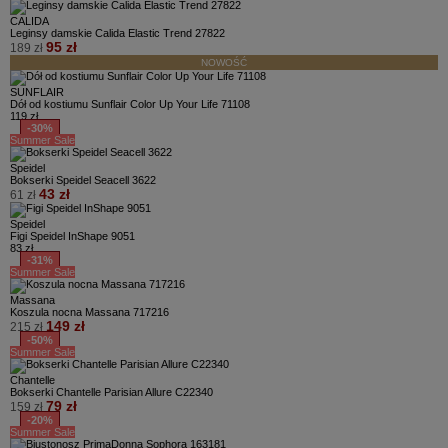
CALIDA
Leginsy damskie Calida Elastic Trend 27822
95 zł
189 zł
NOWOŚĆ
SUNFLAIR
Dół od kostiumu Sunflair Color Up Your Life 71108
119 zł
-30%
Summer Sale
Speidel
Bokserki Speidel Seacell 3622
43 zł
61 zł
Speidel
Figi Speidel InShape 9051
83 zł
-31%
Summer Sale
Massana
Koszula nocna Massana 717216
149 zł
215 zł
-50%
Summer Sale
Chantelle
Bokserki Chantelle Parisian Allure C22340
79 zł
159 zł
-20%
Summer Sale