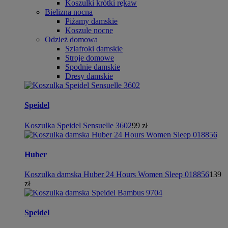
Koszulki krótki rękaw
Bielizna nocna
Piżamy damskie
Koszule nocne
Odzież domowa
Szlafroki damskie
Stroje domowe
Spodnie damskie
Dresy damskie
Speidel
Koszulka Speidel Sensuelle 3602
99 zł
Huber
Koszulka damska Huber 24 Hours Women Sleep 018856
139
zł
Speidel