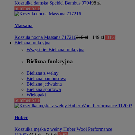
Koszulka damska Speidel Bambus 9704
98 zł
Summer Sale
Massana
Koszula nocna Massana 717216
215 zł
149 zł
-31%
Bielizna funkcyjna
Wszystkie: Bielizna funkcyjna
Bielizna funkcyjna
Bielizna z wełny
Bielizna bambusowa
Bielizna jedwabna
Bielizna sportowa
Wielopaki
Summer Sale
Huber
Koszulka męska z wełny Huber Wool Performance
112003
349 zł
279 zł
-20%