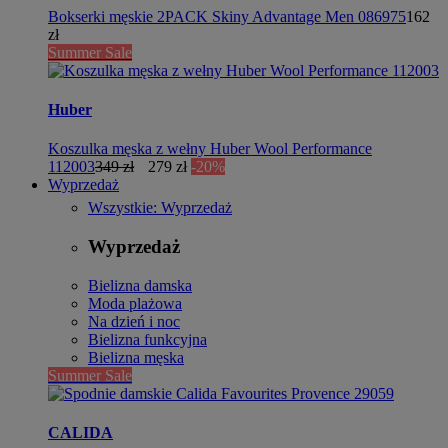
Bokserki męskie 2PACK Skiny Advantage Men 086975
162
zł
Summer Sale
Huber
Koszulka męska z wełny Huber Wool Performance
112003
349 zł
279 zł
-20%
Wyprzedaż
Wszystkie: Wyprzedaż
Wyprzedaż
Bielizna damska
Moda plażowa
Na dzień i noc
Bielizna funkcyjna
Bielizna męska
Summer Sale
CALIDA