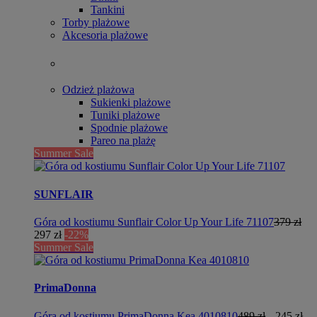
Tankini
Torby plażowe
Akcesoria plażowe
Odzież plażowa
Sukienki plażowe
Tuniki plażowe
Spodnie plażowe
Pareo na plażę
Summer Sale
SUNFLAIR
Góra od kostiumu Sunflair Color Up Your Life 71107
379 zł
297 zł
-22%
Summer Sale
PrimaDonna
Góra od kostiumu PrimaDonna Kea 4010810
489 zł
245 zł