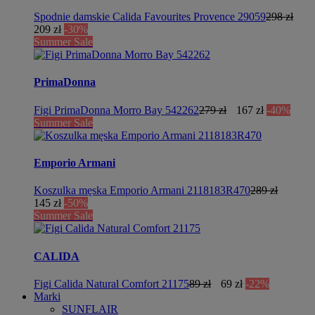
Spodnie damskie Calida Favourites Provence 29059
298 zł
209 zł
-30%
Summer Sale
PrimaDonna
Figi PrimaDonna Morro Bay 542262
279 zł
167 zł
-40%
Summer Sale
Emporio Armani
Koszulka męska Emporio Armani 2118183R470
289 zł
145 zł
-50%
Summer Sale
CALIDA
Figi Calida Natural Comfort 21175
89 zł
69 zł
-22%
Marki
SUNFLAIR