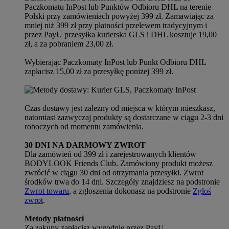
Paczkomatu InPost lub Punktów Odbioru DHL na terenie
Polski przy zamówieniach powyżej 399 zł. Zamawiając za
mniej niż 399 zł przy płatności przelewem tradycyjnym i
przez PayU przesyłka kurierska GLS i DHL kosztuje 19,00
zł, a za pobraniem 23,00 zł.
Wybierając Paczkomaty InPost lub Punkt Odbioru DHL
zapłacisz 15,00 zł za przesyłkę poniżej 399 zł.
Czas dostawy jest zależny od miejsca w którym mieszkasz,
natomiast zazwyczaj produkty są dostarczane w ciągu 2-3 dni
roboczych od momentu zamówienia.
30 DNI NA DARMOWY ZWROT
Dla zamówień od 399 zł i zarejestrowanych klientów
BODYLOOK Friends Club. Zamówiony produkt możesz
zwrócić w ciągu 30 dni od otrzymania przesyłki. Zwrot
środków trwa do 14 dni. Szczegóły znajdziesz na podstronie
Zwrot towaru
, a zgłoszenia dokonasz na podstronie
Zgłoś
zwrot
.
Metody płatności
Za zakupy zapłacisz wygodnie przez PayU