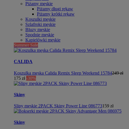
Piżamy męskie
Piżamy długi rękaw
Piżamy krótki rękaw
Koszulki męskie
Szlafroki męskie
Bluzy męskie
Spodnie męskie
Kąpielówki męskie
Summer Sale
CALIDA
Koszulka męska Calida Remix Sleep Weekend 15784
249 zł
175 zł
-30%
Skiny
Slipy męskie 2PACK Skiny Power Line 086773
159 zł
Skiny