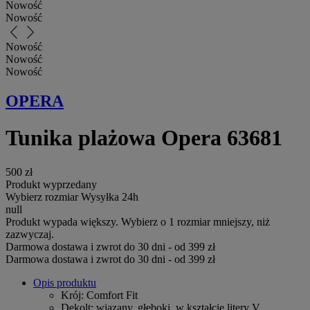
Nowość
Nowość
arrow_back_ios_new
arrow_forward_ios
Nowość
Nowość
Nowość
OPERA
Tunika plażowa Opera 63681
500 zł
Produkt wyprzedany
Wybierz rozmiar
Wysyłka 24h
null
Produkt wypada większy. Wybierz o 1 rozmiar mniejszy, niż
zazwyczaj.
Darmowa dostawa i zwrot do 30 dni - od 399 zł
Darmowa dostawa i zwrot do 30 dni - od 399 zł
Opis produktu
Krój
: Comfort Fit
Dekolt
: wiązany, głęboki, w kształcie litery V