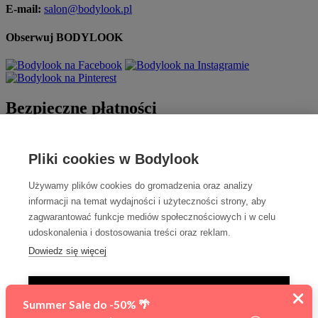
E-mail:
salon@bodylook.pl
Obserwuj BODYLOOK
Bezpieczne płatności
Pliki cookies w Bodylook
Używamy plików cookies do gromadzenia oraz analizy
informacji na temat wydajności i użyteczności strony, aby
zagwarantować funkcje mediów społecznościowych i w celu
udoskonalenia i dostosowania treści oraz reklam.
Szybka dostawa
Dowiedz się więcej
TYLKO NIEZBĘDNE