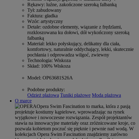
Rękawy
: luźne, zakończone szeroką falbanką
Tył
: zabudowany
Faktura
: gładka
Wzór
: artystyczny
Detale
: ozdobne elementy, wiązanie z frędzlami,
rozkloszowana ku dołowi, dół wykończony szeroką
falbanką
Materiał
: lekko połyskujący, delikatny dla ciała,
komfortowy, naturalnie oddychający, lekki, skutecznie
pochłania i odprowadza wilgoć, zwiewny
Technologia
: Wiskoza
Skład
: 100% Wiskoza
Model
: OP63681S26A
Podobne produkty
:
Odzież plażowa
Tuniki plażowe
Moda plażowa
O marce
Opera Swim Fascination to marka, która z pasją
projektuje kostiumy kąpielowe, wprowadzając na rynek
wyjątkowe i nowoczesne rozwiązania. Zespół projektantów
stawia na innowacyjne materiały oraz zróżnicowane kroje, co
pozwala kobietom poczuć się pięknie i pewnie nad wodą. W
kolekcjach Opera Swim Fascination znajdziemy zarówno