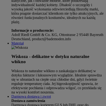
klasyczne, jak i odważne modele, które podkreślają
indywidualność każdej kobiety. Dbałość o szczegóły i
wysoką jakość wykonania odzwierciedlają filozofię marki,
która pragnie dostarczać klientkom nie tylko atrakcyjnych, ale
również funkcjonalnych kostiumów, idealnych na każdą
plażę.
Informacje o producencie:
Adolf Riedl GmbH & Co. KG, Ottostrasse 2 95448 Bayreuth
Deutschland, product@bademoden.info
Materiał
Wiskoza - delikatne w dotyku naturalne
włókno
Wiskoza to naturalne włókno o zaskakująco delikatnej w
dotyku fakturze i luksusowym wyglądzie. Idealnie sprawdza
się w ubraniach na ciepłe oraz chłodne dni, gdyż świetnie
reguluje temperaturę ciała. Jej higroskopijność sprawia, że
efektywnie pochłania i odprowadza wilgoć, co przekłada się
na wysoki komfort noszenia.
Darmowa dostawa i zwrot
Dostawa zamówienia
Darmowa dostawa kurierem GLS lub DHL oraz do