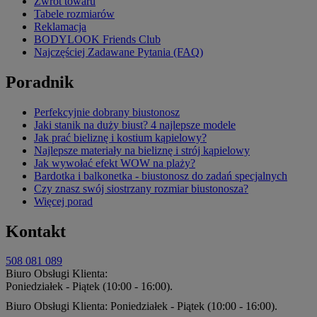
Zwrot towaru
Tabele rozmiarów
Reklamacja
BODYLOOK Friends Club
Najczęściej Zadawane Pytania (FAQ)
Poradnik
Perfekcyjnie dobrany biustonosz
Jaki stanik na duży biust? 4 najlepsze modele
Jak prać bieliznę i kostium kąpielowy?
Najlepsze materiały na bieliznę i strój kąpielowy
Jak wywołać efekt WOW na plaży?
Bardotka i balkonetka - biustonosz do zadań specjalnych
Czy znasz swój siostrzany rozmiar biustonosza?
Więcej porad
Kontakt
508 081 089
Biuro Obsługi Klienta:
Poniedziałek - Piątek (10:00 - 16:00).
Biuro Obsługi Klienta: Poniedziałek - Piątek (10:00 - 16:00).