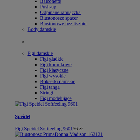
Balconette
Push-up
Odpinane ramiączka
Biustonosze spacer
Biustonosze bez fiszbin
Body damskie
Figi damskie
Figi gładkie
Figi koronkowe
Figi klasyczne
Figi wysokie
Bokserki damskie
Figi tanga
Stringi
Figi modelujące
Speidel
Figi Speidel Softfeeling 9601
56 zł