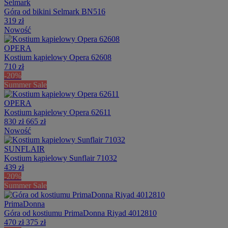
Selmark
Góra od bikini Selmark BN516
319 zł
Nowość
OPERA
Kostium kąpielowy Opera 62608
710 zł
-20%
Summer Sale
OPERA
Kostium kąpielowy Opera 62611
830 zł
665 zł
Nowość
SUNFLAIR
Kostium kąpielowy Sunflair 71032
439 zł
-20%
Summer Sale
PrimaDonna
Góra od kostiumu PrimaDonna Riyad 4012810
470 zł
375 zł