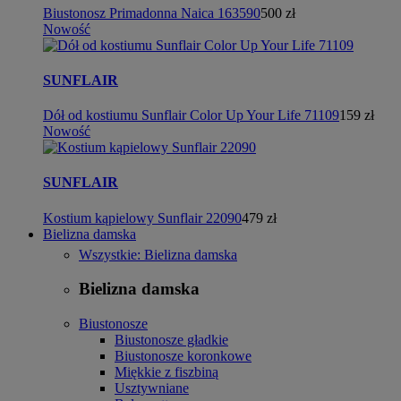
Biustonosz Primadonna Naica 163590
500 zł
Nowość
SUNFLAIR
Dół od kostiumu Sunflair Color Up Your Life 71109
159 zł
Nowość
SUNFLAIR
Kostium kąpielowy Sunflair 22090
479 zł
Bielizna damska
Wszystkie: Bielizna damska
Bielizna damska
Biustonosze
Biustonosze gładkie
Biustonosze koronkowe
Miękkie z fiszbiną
Usztywniane