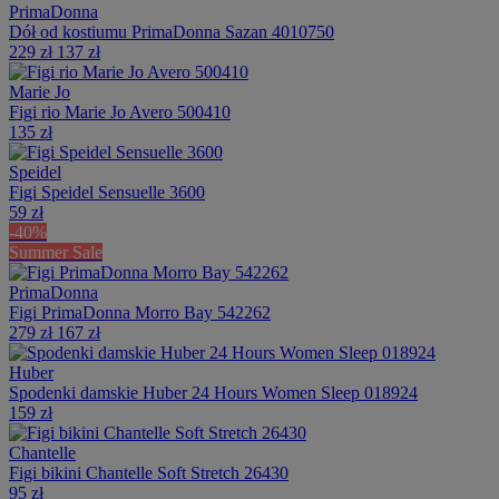
PrimaDonna
Dół od kostiumu PrimaDonna Sazan 4010750
229 zł
137 zł
Marie Jo
Figi rio Marie Jo Avero 500410
135 zł
Speidel
Figi Speidel Sensuelle 3600
59 zł
-40%
Summer Sale
PrimaDonna
Figi PrimaDonna Morro Bay 542262
279 zł
167 zł
Huber
Spodenki damskie Huber 24 Hours Women Sleep 018924
159 zł
Chantelle
Figi bikini Chantelle Soft Stretch 26430
95 zł