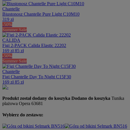
Chantelle
Biustonosz Chantelle Pure Light C10M10
319 zł
-50%
Summer Sale
CALIDA
Figi 2-PACK Calida Elastic 22202
169 zł
85 zł
-50%
Summer Sale
Chantelle
Figi Chantelle Day To Night C15F30
169 zł
85 zł
Produkt został dodany do koszyka
Dodano do koszyka
Tunika
plażowa Opera 63681
Wybierz do zestawu: