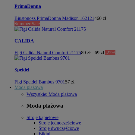
PrimaDonna
Biustonosz PrimaDonna Madison 162121
460 zł
Summer Sale
CALIDA
Figi Calida Natural Comfort 21175
89 zł
69 zł
-22%
Speidel
Figi Speidel Bambus 9701
57 zł
Moda plażowa
Wszystkie: Moda plażowa
Moda plażowa
Stroje kąpielowe
Stroje jednoczęściowe
Stroje dwuczęściowe
Bikini