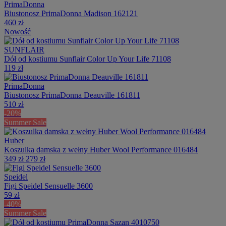
PrimaDonna
Biustonosz PrimaDonna Madison 162121
460 zł
Nowość
SUNFLAIR
Dół od kostiumu Sunflair Color Up Your Life 71108
119 zł
PrimaDonna
Biustonosz PrimaDonna Deauville 161811
510 zł
-20%
Summer Sale
Huber
Koszulka damska z wełny Huber Wool Performance 016484
349 zł
279 zł
Speidel
Figi Speidel Sensuelle 3600
59 zł
-40%
Summer Sale