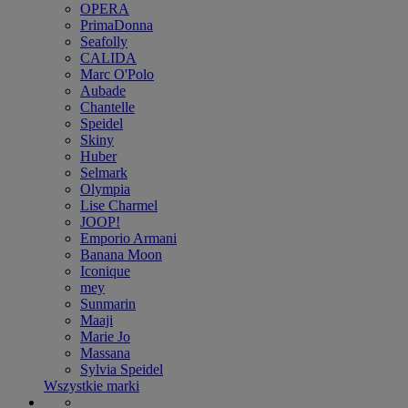
OPERA
PrimaDonna
Seafolly
CALIDA
Marc O'Polo
Aubade
Chantelle
Speidel
Skiny
Huber
Selmark
Olympia
Lise Charmel
JOOP!
Emporio Armani
Banana Moon
Iconique
mey
Sunmarin
Maaji
Marie Jo
Massana
Sylvia Speidel
Wszystkie marki