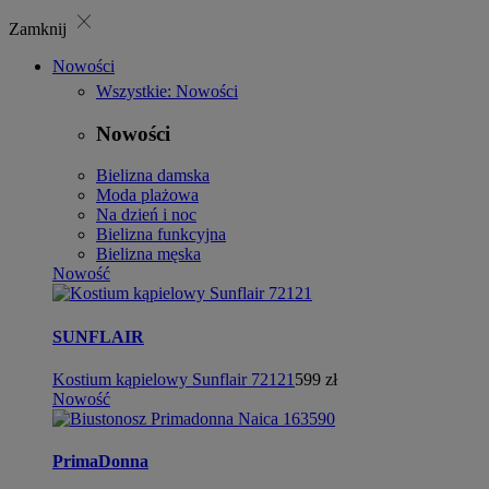
close
Zamknij
Nowości
Wszystkie: Nowości
Nowości
Bielizna damska
Moda plażowa
Na dzień i noc
Bielizna funkcyjna
Bielizna męska
Nowość
SUNFLAIR
Kostium kąpielowy Sunflair 72121
599 zł
Nowość
PrimaDonna