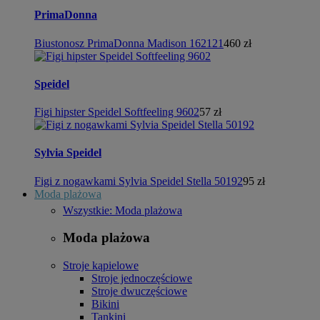
PrimaDonna
Biustonosz PrimaDonna Madison 162121
460 zł
Speidel
Figi hipster Speidel Softfeeling 9602
57 zł
Sylvia Speidel
Figi z nogawkami Sylvia Speidel Stella 50192
95 zł
Moda plażowa
Wszystkie: Moda plażowa
Moda plażowa
Stroje kąpielowe
Stroje jednoczęściowe
Stroje dwuczęściowe
Bikini
Tankini