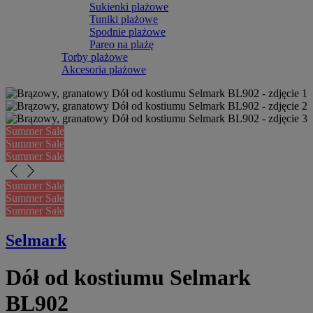
Sukienki plażowe
Tuniki plażowe
Spodnie plażowe
Pareo na plażę
Torby plażowe
Akcesoria plażowe
Summer Sale
Summer Sale
Summer Sale
arrow_back_ios_new
arrow_forward_ios
Summer Sale
Summer Sale
Summer Sale
Selmark
Dół od kostiumu Selmark
BL902