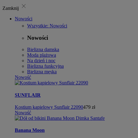
close
Zamknij
Nowości
Wszystkie: Nowości
Nowości
Bielizna damska
Moda plażowa
Na dzień i noc
Bielizna funkcyjna
Bielizna męska
Nowość
SUNFLAIR
Kostium kąpielowy Sunflair 22090
479 zł
Nowość
Banana Moon