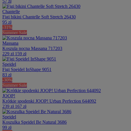
57 zł
Chantelle
Figi bikini Chantelle Soft Stretch 26430
95 zł
-31%
Summer Sale
Massana
Koszula nocna Massana 717203
229 zł
159 zł
Speidel
Figi Speidel InShape 9051
83 zł
-30%
Summer Sale
JOOP!
Krótkie spodenki JOOP! Urban Perfection 644092
239 zł
167 zł
Speidel
Koszulka Speidel Be Natural 3686
99 zł