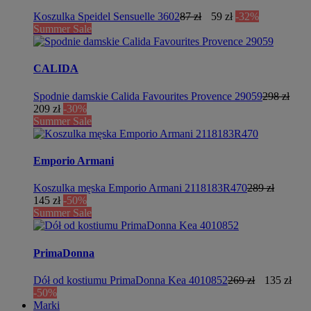
Koszulka Speidel Sensuelle 3602
87 zł
59 zł
-32%
Summer Sale
CALIDA
Spodnie damskie Calida Favourites Provence 29059
298 zł
209 zł
-30%
Summer Sale
Emporio Armani
Koszulka męska Emporio Armani 2118183R470
289 zł
145 zł
-50%
Summer Sale
PrimaDonna
Dół od kostiumu PrimaDonna Kea 4010852
269 zł
135 zł
-50%
Marki