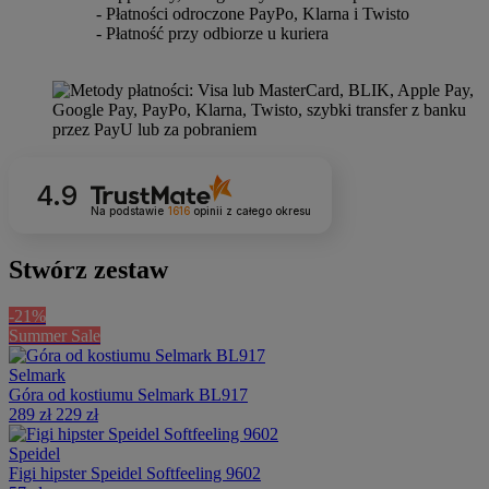
- Płatności odroczone PayPo, Klarna i Twisto
- Płatność przy odbiorze u kuriera
4.9
Na podstawie
1616
opinii
z całego okresu
Stwórz zestaw
-21%
Summer Sale
Selmark
Góra od kostiumu Selmark BL917
289 zł
229 zł
Speidel
Figi hipster Speidel Softfeeling 9602