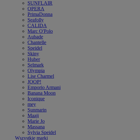
SUNFLAIR
OPERA
PrimaDonna
Seafolly
CALIDA
Marc O'Polo
Aubade
Chantelle
Speidel
Skiny
Huber
Selmark
Olympia
Lise Charmel
JOOP!
Emporio Armani
Banana Moon
Iconique
mey
Sunmarin
Maaji
Marie Jo
Massana
Sylvia Speidel
Wszystkie marki