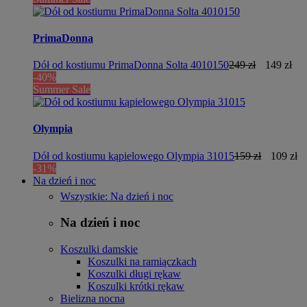
PrimaDonna
Dół od kostiumu PrimaDonna Solta 4010150
249 zł
149 zł
-40%
Summer Sale
Olympia
Dół od kostiumu kąpielowego Olympia 31015
159 zł
109 zł
-31%
Na dzień i noc
Wszystkie: Na dzień i noc
Na dzień i noc
Koszulki damskie
Koszulki na ramiączkach
Koszulki długi rękaw
Koszulki krótki rękaw
Bielizna nocna