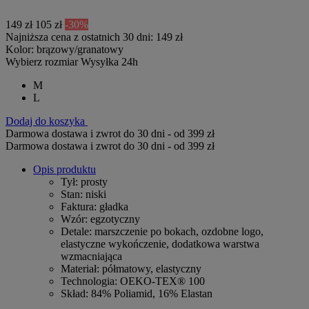
149 zł
105 zł
-30%
Najniższa cena z ostatnich 30 dni: 149 zł
Kolor:
brązowy/granatowy
Wybierz rozmiar
Wysyłka 24h
M
L
Dodaj do koszyka
Darmowa dostawa i zwrot do 30 dni - od 399 zł
Darmowa dostawa i zwrot do 30 dni - od 399 zł
Opis produktu
Tył
: prosty
Stan
: niski
Faktura
: gładka
Wzór
: egzotyczny
Detale
: marszczenie po bokach, ozdobne logo,
elastyczne wykończenie, dodatkowa warstwa
wzmacniająca
Materiał
: półmatowy, elastyczny
Technologia
: OEKO-TEX® 100
Skład
: 84% Poliamid, 16% Elastan