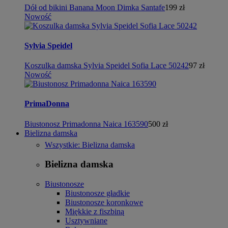
Dół od bikini Banana Moon Dimka Santafe
199 zł
Nowość
Sylvia Speidel
Koszulka damska Sylvia Speidel Sofia Lace 50242
97 zł
Nowość
PrimaDonna
Biustonosz Primadonna Naica 163590
500 zł
Bielizna damska
Wszystkie: Bielizna damska
Bielizna damska
Biustonosze
Biustonosze gładkie
Biustonosze koronkowe
Miękkie z fiszbiną
Usztywniane