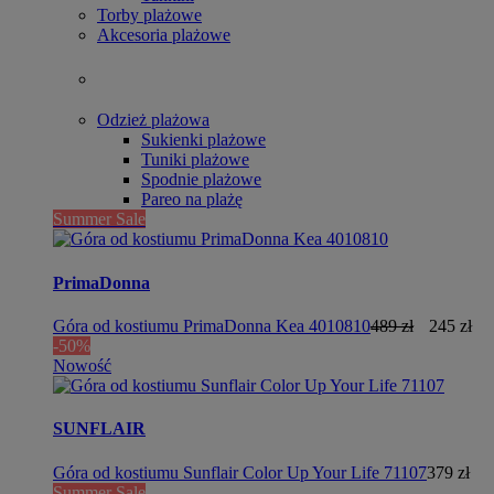
Torby plażowe
Akcesoria plażowe
Odzież plażowa
Sukienki plażowe
Tuniki plażowe
Spodnie plażowe
Pareo na plażę
Summer Sale
PrimaDonna
Góra od kostiumu PrimaDonna Kea 4010810
489 zł
245 zł
-50%
Nowość
SUNFLAIR
Góra od kostiumu Sunflair Color Up Your Life 71107
379 zł
Summer Sale