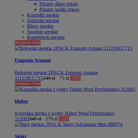
Piżamy długi rękaw
Piżamy krótki rękaw
Koszulki męskie
Szlafroki męskie
Bluzy męskie
Spodnie męskie
Kąpielówki męskie
Summer Sale
Emporio Armani
Bokserki męskie 2PACK Emporio Armani
111210CC715
149 zł
75 zł
-50%
Summer Sale
Huber
Koszulka męska z wełny Huber Wool Performance
112003
349 zł
279 zł
-20%
Skiny