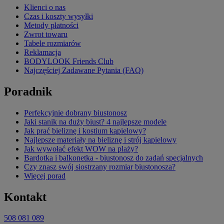
Klienci o nas
Czas i koszty wysyłki
Metody płatności
Zwrot towaru
Tabele rozmiarów
Reklamacja
BODYLOOK Friends Club
Najczęściej Zadawane Pytania (FAQ)
Poradnik
Perfekcyjnie dobrany biustonosz
Jaki stanik na duży biust? 4 najlepsze modele
Jak prać bieliznę i kostium kąpielowy?
Najlepsze materiały na bieliznę i strój kąpielowy
Jak wywołać efekt WOW na plaży?
Bardotka i balkonetka - biustonosz do zadań specjalnych
Czy znasz swój siostrzany rozmiar biustonosza?
Więcej porad
Kontakt
508 081 089