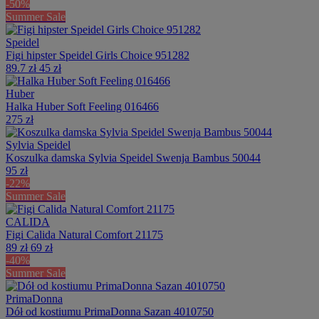
-50%
Summer Sale
Speidel
Figi hipster Speidel Girls Choice 951282
89.7 zł
45 zł
Huber
Halka Huber Soft Feeling 016466
275 zł
Sylvia Speidel
Koszulka damska Sylvia Speidel Swenja Bambus 50044
95 zł
-22%
Summer Sale
CALIDA
Figi Calida Natural Comfort 21175
89 zł
69 zł
-40%
Summer Sale
PrimaDonna
Dół od kostiumu PrimaDonna Sazan 4010750