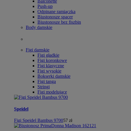
Balconette
Push-up
Odpinane ramiączka
Biustonosze spacer
Biustonosze bez fiszbin
Body damskie
Figi damskie
Figi gładkie
Figi koronkowe
Figi klasyczne
Figi wysokie
Bokserki damskie
Figi tanga
Stringi
Figi modelujące
Speidel
Figi Speidel Bambus 9700
57 zł