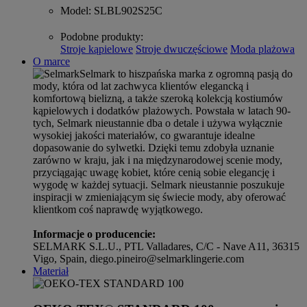
Model
: SLBL902S25C
Podobne produkty
:
Stroje kąpielowe
Stroje dwuczęściowe
Moda plażowa
O marce
Selmark to hiszpańska marka z ogromną pasją do
mody, która od lat zachwyca klientów elegancką i
komfortową bielizną, a także szeroką kolekcją kostiumów
kąpielowych i dodatków plażowych. Powstała w latach 90-
tych, Selmark nieustannie dba o detale i używa wyłącznie
wysokiej jakości materiałów, co gwarantuje idealne
dopasowanie do sylwetki. Dzięki temu zdobyła uznanie
zarówno w kraju, jak i na międzynarodowej scenie mody,
przyciągając uwagę kobiet, które cenią sobie elegancję i
wygodę w każdej sytuacji. Selmark nieustannie poszukuje
inspiracji w zmieniającym się świecie mody, aby oferować
klientkom coś naprawdę wyjątkowego.
Informacje o producencie:
SELMARK S.L.U., PTL Valladares, C/C - Nave A11, 36315
Vigo, Spain, diego.pineiro@selmarklingerie.com
Materiał