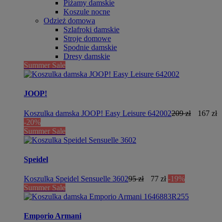
Piżamy damskie
Koszule nocne
Odzież domowa
Szlafroki damskie
Stroje domowe
Spodnie damskie
Dresy damskie
Summer Sale
JOOP!
Koszulka damska JOOP! Easy Leisure 642002
209 zł
167 zł
-20%
Summer Sale
Speidel
Koszulka Speidel Sensuelle 3602
95 zł
77 zł
-19%
Summer Sale
Emporio Armani