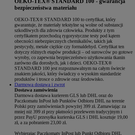
OEKO-TEX® STANDARD 100 - gwarancja
bezpieczeństwa materiału
OEKO-TEX® STANDARD 100 to certyfikat, który
gwarantuje, że materiały tekstylne są wolne od substancji
szkodliwych dla zdrowia człowieka. Produkty z tym
certyfikatem przechodzą rygorystyczne testy pod kątem
obecności niebezpiecznych chemikaliów, takich jak
pestycydy, metale ciężkie czy formaldehyd. Certyfikat ten
dotyczy różnych etapów produkcji – od surowców po gotowe
wyroby, co zapewnia bezpieczeństwo użytkowania tkanin
zarówno dla dorosłych, jak i dzieci. OEKO-TEX®
STANDARD 100 jest rozpoznawalnym na całym świecie
znakiem jakości, który świadczy o wysokim standardzie
produktów i trosce o zdrowie oraz środowisko.
Darmowa dostawa i zwrot
Dostawa zamówienia
Darmowa dostawa kurierem GLS lub DHL oraz do
Paczkomatu InPost lub Punktów Odbioru DHL na terenie
Polski przy zamówieniach powyżej 399 zł. Zamawiając za
mniej niż 399 zł przy płatności przelewem tradycyjnym i
przez PayU przesyłka kurierska GLS i DHL kosztuje 19,00
zł, a za pobraniem 23,00 zł.
Wybierając Paczkomaty InPost lub Punkt Odbioru DHL