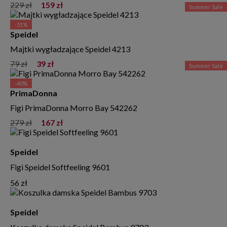
229 zł
159 zł
Summer Sale
-51%
Speidel
Majtki wygładzające Speidel 4213
79 zł
39 zł
Summer Sale
-40%
PrimaDonna
Figi PrimaDonna Morro Bay 542262
279 zł
167 zł
Speidel
Figi Speidel Softfeeling 9601
56 zł
Speidel