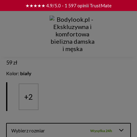
★★★★★ 4.9/5.0 - 1 597 opinii TrustMate
"Mój ulubiony sklep z bielizną." Grażyna
Darmowa dostawa i zwrot od 399 zł
Speidel
"Bardzo dobra jakość produktów." Małgorzata
Wygodny zwrot do 30 dni
Figi Speidel Sensuelle 3600
"Szybka i terminowa dostawa." Roma
59 zł
Kolor:
biały
+2
Wybierz rozmiar
Wysyłka 24h