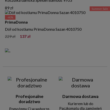
Koszulka damska Speidel Bambus 9703
89 zł
Summer Sale
-40%
PrimaDonna
Dół od kostiumu PrimaDonna Sazan 4010750
229 zł
137 zł
Profesjonalne
Darmowa dostawa
doradztwo
Kurierem lub do
Paczkomatu dla zamówień
Pomożemy Ci w wyborze.