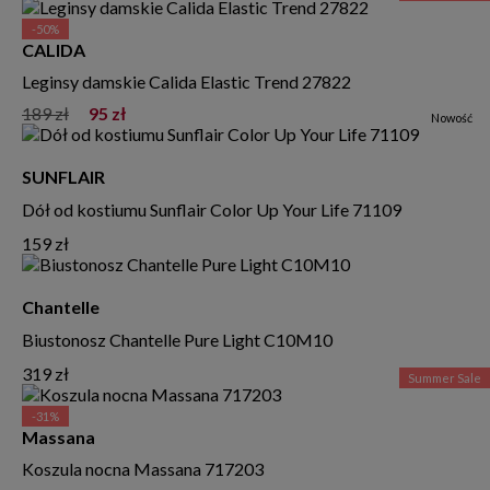
-50%
CALIDA
Leginsy damskie Calida Elastic Trend 27822
189 zł
95 zł
Nowość
SUNFLAIR
Dół od kostiumu Sunflair Color Up Your Life 71109
159 zł
Chantelle
Biustonosz Chantelle Pure Light C10M10
319 zł
Summer Sale
-31%
Massana
Koszula nocna Massana 717203