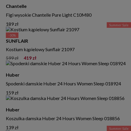
Chantelle
Figi wysokie Chantelle Pure Light C10M80
189 zł
Summer Sale
-30%
SUNFLAIR
Kostium kąpielowy Sunflair 21097
599 zł
419 zł
Huber
Spodenki damskie Huber 24 Hours Women Sleep 018924
159 zł
Huber
Koszulka damska Huber 24 Hours Women Sleep 018856
139 zł
Summer Sale