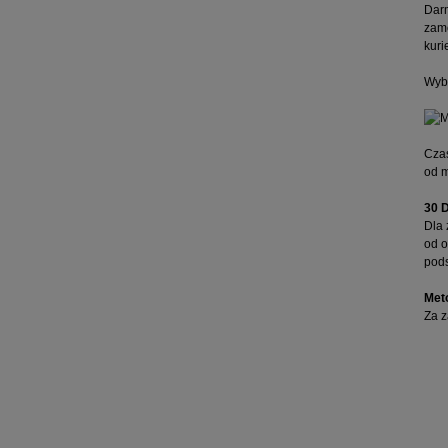
Darm
zamó
kuri
Wybi
Czas
od 
30 
Dla 
od o
pod
Met
Za z