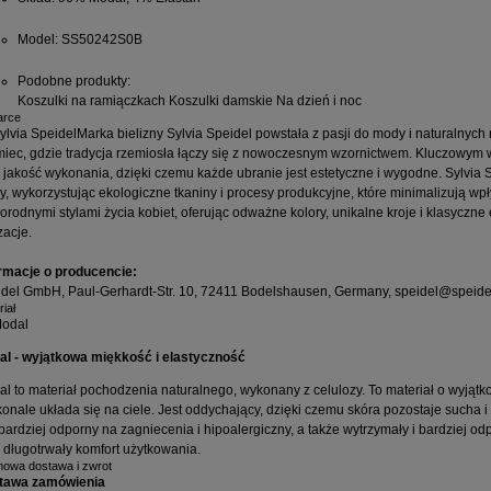
Model
: SS50242S0B
Podobne produkty
:
Koszulki na ramiączkach
Koszulki damskie
Na dzień i noc
arce
Marka bielizny Sylvia Speidel powstała z pasji do mody i naturalnych 
iec, gdzie tradycja rzemiosła łączy się z nowoczesnym wzornictwem. Kluczowym w
 jakość wykonania, dzięki czemu każde ubranie jest estetyczne i wygodne. Sylvia
, wykorzystując ekologiczne tkaniny i procesy produkcyjne, które minimalizują wp
orodnymi stylami życia kobiet, oferując odważne kolory, unikalne kroje i klasyczne
izacje.
rmacje o producencie:
del GmbH, Paul-Gerhardt-Str. 10, 72411 Bodelshausen, Germany, speidel@speidel
iał
al - wyjątkowa miękkość i elastyczność
l to materiał pochodzenia naturalnego, wykonany z celulozy. To materiał o wyjątkow
onale układa się na ciele. Jest oddychający, dzięki czemu skóra pozostaje sucha 
 bardziej odporny na zagniecenia i hipoalergiczny, a także wytrzymały i bardziej 
 długotrwały komfort użytkowania.
owa dostawa i zwrot
tawa zamówienia