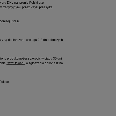
oru DHL na terenie Polski przy
m tradycyjnym i przez PayU przesyłka
oniżej 399 zł.
ty są dostarczane w ciągu 2-3 dni roboczych
ony produkt możesz zwrócić w ciągu 30 dni
ronie
Zwrot towaru
, a zgłoszenia dokonasz na
Polsce: