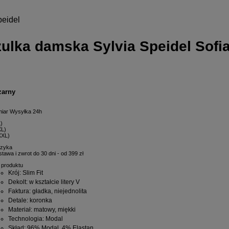
peidel
ulka damska Sylvia Speidel Sofi
zarny
iar
Wysyłka 24h
)
L)
XXL)
szyka
awa i zwrot do 30 dni - od 399 zł
 produktu
Krój
: Slim Fit
Dekolt
: w kształcie litery V
Faktura
: gładka, niejednolita
Detale
: koronka
Materiał
: matowy, miękki
Technologia
: Modal
Skład
: 96% Modal, 4% Elastan