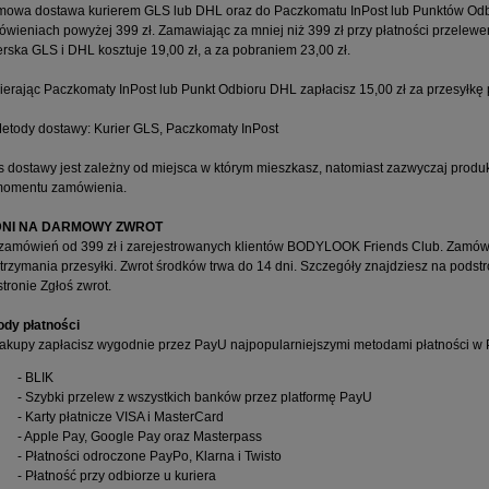
owa dostawa kurierem GLS lub DHL oraz do Paczkomatu InPost lub Punktów Odbi
wieniach powyżej 399 zł. Zamawiając za mniej niż 399 zł przy płatności przelewe
erska GLS i DHL kosztuje 19,00 zł, a za pobraniem 23,00 zł.
erając Paczkomaty InPost lub Punkt Odbioru DHL zapłacisz 15,00 zł za przesyłkę p
 dostawy jest zależny od miejsca w którym mieszkasz, natomiast zazwyczaj produk
momentu zamówienia.
DNI NA DARMOWY ZWROT
zamówień od 399 zł i zarejestrowanych klientów BODYLOOK Friends Club. Zamówi
trzymania przesyłki. Zwrot środków trwa do 14 dni. Szczegóły znajdziesz na podst
stronie
Zgłoś zwrot
.
ody płatności
akupy zapłacisz wygodnie przez PayU najpopularniejszymi metodami płatności w 
- BLIK
- Szybki przelew z wszystkich banków przez platformę PayU
- Karty płatnicze VISA i MasterCard
- Apple Pay, Google Pay oraz Masterpass
- Płatności odroczone PayPo, Klarna i Twisto
- Płatność przy odbiorze u kuriera