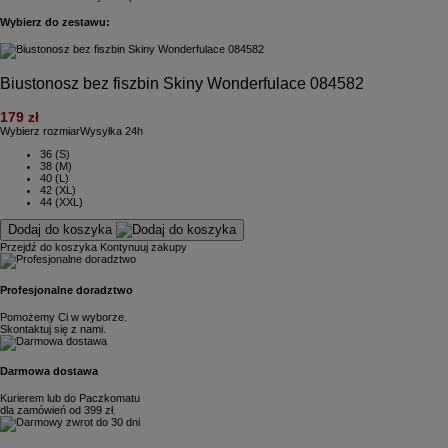
Wybierz do zestawu:
Biustonosz bez fiszbin Skiny Wonderfulace 084582
179 zł
Wybierz rozmiar
Wysyłka 24h
36 (S)
38 (M)
40 (L)
42 (XL)
44 (XXL)
Dodaj do koszyka
Przejdź do koszyka
Kontynuuj zakupy
Profesjonalne doradztwo
Pomożemy Ci w wyborze.
Skontaktuj się z nami.
Darmowa dostawa
Kurierem lub do Paczkomatu
dla zamówień od 399 zł.