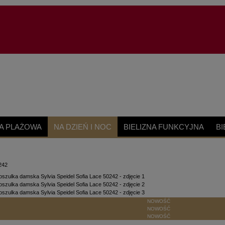
A PLAŻOWA
NA DZIEŃ I NOC
BIELIZNA FUNKCYJNA
BI
242
NOWOŚĆ
NOWOŚĆ
NOWOŚĆ