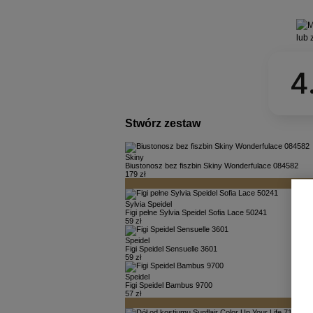
4
Stwórz zestaw
Skiny
Biustonosz bez fiszbin Skiny Wonderfulace 084582
179 zł
Sylvia Speidel
Figi pełne Sylvia Speidel Sofia Lace 50241
59 zł
Speidel
Figi Speidel Sensuelle 3601
59 zł
Speidel
Figi Speidel Bambus 9700
57 zł