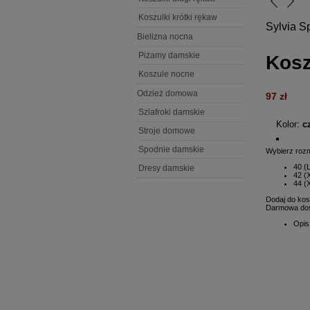
arrow_back_ios_new
arrow_forward_ios
Koszulki krótki rękaw
Sylvia S
Bielizna nocna
Piżamy damskie
Kosz
Koszule nocne
Odzież domowa
97 zł
Szlafroki damskie
Kolor:
c
Stroje domowe
Spodnie damskie
Wybierz rozm
40
(L
Dresy damskie
42
(X
44
(
Dodaj do ko
Darmowa dost
Opis