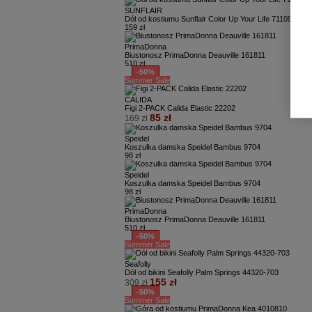
SUNFLAIR
Dół od kostiumu Sunflair Color Up Your Life 71109
159 zł
PrimaDonna
Biustonosz PrimaDonna Deauville 161811
510 zł
-50%
Summer Sale
CALIDA
Figi 2-PACK Calida Elastic 22202
85 zł
169 zł
Speidel
Koszulka damska Speidel Bambus 9704
98 zł
Speidel
Koszulka damska Speidel Bambus 9704
98 zł
PrimaDonna
Biustonosz PrimaDonna Deauville 161811
510 zł
-50%
Summer Sale
Seafolly
Dół od bikini Seafolly Palm Springs 44320-703
155 zł
309 zł
-50%
Summer Sale