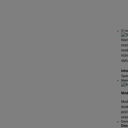
O m
Niem
oraz
mody
różn
styl
Info
Spei
Mater
Mod
Moda
dosk
jest
oraz
Darm
Dos