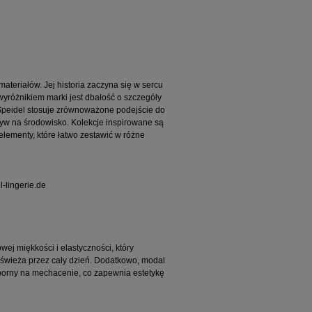
materiałów. Jej historia zaczyna się w sercu
yróżnikiem marki jest dbałość o szczegóły
 Speidel stosuje zrównoważone podejście do
ływ na środowisko. Kolekcje inspirowane są
 elementy, które łatwo zestawić w różne
-lingerie.de
ej miękkości i elastyczności, który
i świeża przez cały dzień. Dodatkowo, modal
odporny na mechacenie, co zapewnia estetykę