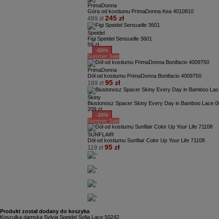
PrimaDonna
Góra od kostiumu PrimaDonna Kea 4010810
245 zł
489 zł
Speidel
Figi Speidel Sensuelle 3601
59 zł
-50%
Summer Sale
PrimaDonna
Dół od kostiumu PrimaDonna Bonifacio 4009750
95 zł
189 zł
Skiny
Biustonosz Spacer Skiny Every Day in Bamboo Lace 
209 zł
-20%
Summer Sale
SUNFLAIR
Dół od kostiumu Sunflair Color Up Your Life 71108
95 zł
119 zł
Produkt został dodany do koszyka
Koszulka damska Sylvia Speidel Sofia Lace 50242