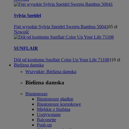
Sylvia Speidel
Figi wysokie Sylvia Speidel Swenja Bambus 50041
65 zł
Nowość
SUNFLAIR
Dół od kostiumu Sunflair Color Up Your Life 71108
119 zł
Bielizna damska
Wszystkie: Bielizna damska
Bielizna damska
Biustonosze
Biustonosze gładkie
Biustonosze koronkowe
Miękkie z fiszbiną
Usztywniane
Balconette
Push-up