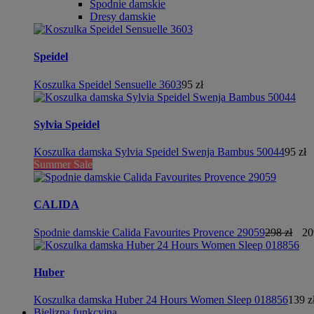
Spodnie damskie
Dresy damskie
Speidel
Koszulka Speidel Sensuelle 3603
95 zł
Sylvia Speidel
Koszulka damska Sylvia Speidel Swenja Bambus 50044
95 zł
Summer Sale
CALIDA
Spodnie damskie Calida Favourites Provence 29059
298 zł
20
Huber
Koszulka damska Huber 24 Hours Women Sleep 018856
139 z
Bielizna funkcyjna