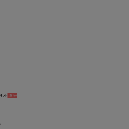
9 zł
-30%
ł