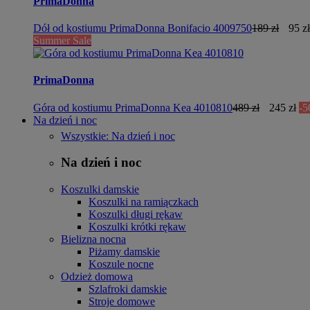
PrimaDonna
Dół od kostiumu PrimaDonna Bonifacio 4009750
189 zł
95 zł
Summer Sale
PrimaDonna
Góra od kostiumu PrimaDonna Kea 4010810
489 zł
245 zł
-
Na dzień i noc
Wszystkie: Na dzień i noc
Na dzień i noc
Koszulki damskie
Koszulki na ramiączkach
Koszulki długi rękaw
Koszulki krótki rękaw
Bielizna nocna
Piżamy damskie
Koszule nocne
Odzież domowa
Szlafroki damskie
Stroje domowe