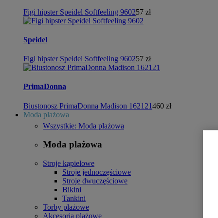
Figi hipster Speidel Softfeeling 9602
57 zł
Speidel
Figi hipster Speidel Softfeeling 9602
57 zł
PrimaDonna
Biustonosz PrimaDonna Madison 162121
460 zł
Moda plażowa
Wszystkie: Moda plażowa
Moda plażowa
Stroje kąpielowe
Stroje jednoczęściowe
Stroje dwuczęściowe
Bikini
Tankini
Torby plażowe
Akcesoria plażowe