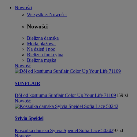
Nowości
Wszystkie: Nowości
Nowości
Bielizna damska
Moda plażowa
Na dzień i noc
Bielizna funkcyjna
Bielizna męska
Nowość
SUNFLAIR
Dół od kostiumu Sunflair Color Up Your Life 71109
159 zł
Nowość
Sylvia Speidel
Koszulka damska Sylvia Speidel Sofia Lace 50242
97 zł
Nowość