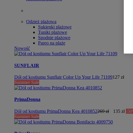
Odzież plażowa
Sukienki plażowe
Tuniki plażowe
Spodnie plażowe
Pareo na plażę
Nowość
SUNFLAIR
Dół od kostiumu Sunflair Color Up Your Life 71109
127 zł
Summer Sale
PrimaDonna
Dół od kostiumu PrimaDonna Kea 4010852
269 zł
135 zł
-5
Summer Sale