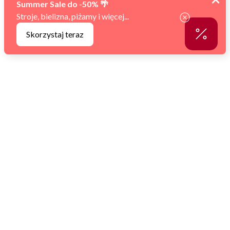
5
Materiał przyjemnie przylega do skóry, nie powodując
AKCEPTUJ WSZYSTKIE
podrażnień. Wart zainwestowania, będziesz zadowolona.
w tym miesiącu
Zarządzaj ustawieniami
0
0
podgląd