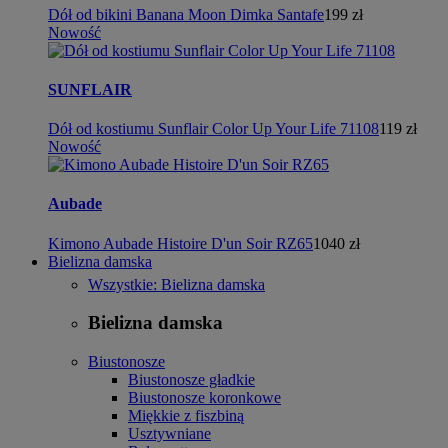
Dół od bikini Banana Moon Dimka Santafe
199 zł
Nowość
SUNFLAIR
Dół od kostiumu Sunflair Color Up Your Life 71108
119 zł
Nowość
Aubade
Kimono Aubade Histoire D'un Soir RZ65
1040 zł
Bielizna damska
Wszystkie: Bielizna damska
Bielizna damska
Biustonosze
Biustonosze gładkie
Biustonosze koronkowe
Miękkie z fiszbiną
Usztywniane