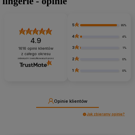
lingerie - opinie
5
95%
4
4%
4.9
3
1616
opinii klientów
1%
z całego okresu
2
zebranych i zweryfikowanych przez
0%
1
0%
Opinie klientów
Jak zbieramy opinie?