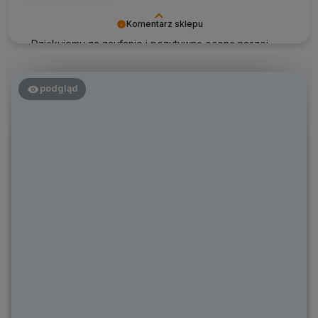
Komentarz sklepu
Dziękujemy za zaufanie i pozytywną ocenę naszej
oferty 💕
podgląd