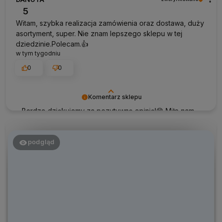
oczekiwaniom realizacji zamówienia i obsługi 😍
5
Witam, szybka realizacja zamówienia oraz dostawa, duży
asortyment, super. Nie znam lepszego sklepu w tej
dziedzinie.Polecam.👍
w tym tygodniu
0
0
Komentarz sklepu
Bardzo dziękujemy za pozytywną opinię!😊 Miło nam,
że doceniła Pani naszą ofertę i ekspresową dostawę
🌷
podgląd