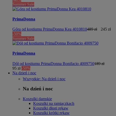
Summer Sale
PrimaDonna
Góra od kostiumu PrimaDonna Kea 4010810
489 zł
245 zł
-50%
Summer Sale
PrimaDonna
Dół od kostiumu PrimaDonna Bonifacio 4009750
189 zł
95 zł
-50%
Na dzień i noc
Wszystkie: Na dzień i noc
Na dzień i noc
Koszulki damskie
Koszulki na ramiączkach
Koszulki długi rękaw
Koszulki krótki rękaw