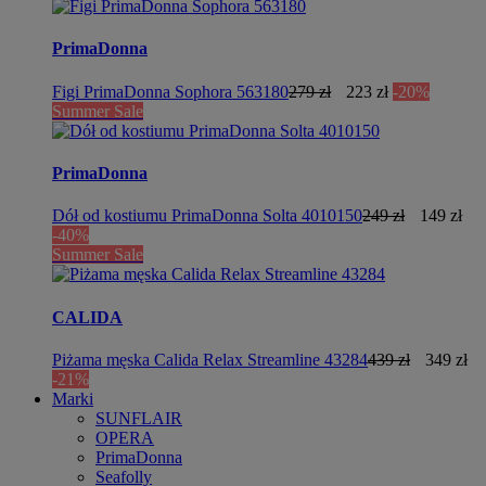
PrimaDonna
Figi PrimaDonna Sophora 563180
279 zł
223 zł
-20%
Summer Sale
PrimaDonna
Dół od kostiumu PrimaDonna Solta 4010150
249 zł
149 zł
-40%
Summer Sale
CALIDA
Piżama męska Calida Relax Streamline 43284
439 zł
349 zł
-21%
Marki
SUNFLAIR
OPERA
PrimaDonna
Seafolly