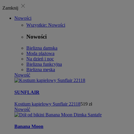
close
Zamknij
Nowości
Wszystkie: Nowości
Nowości
Bielizna damska
Moda plażowa
Na dzień i noc
Bielizna funkcyjna
Bielizna męska
Nowość
SUNFLAIR
Kostium kąpielowy Sunflair 22118
519 zł
Nowość
Banana Moon