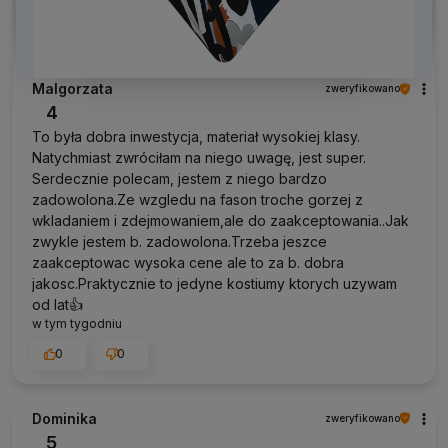
Malgorzata
zweryfikowano
4
To była dobra inwestycja, materiał wysokiej klasy.
Natychmiast zwróciłam na niego uwagę, jest super.
Serdecznie polecam, jestem z niego bardzo
zadowolona.Ze wzgledu na fason troche gorzej z
wkladaniem i zdejmowaniem,ale do zaakceptowania..Jak
zwykle jestem b. zadowolona.Trzeba jeszce
zaakceptowac wysoka cene ale to za b. dobra
jakosc.Praktycznie to jedyne kostiumy ktorych uzywam
od lat👍
w tym tygodniu
0
0
Dominika
zweryfikowano
5