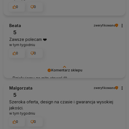
0
0
Beata
zweryfikowano
5
Zawsze polecam ❤️
w tym tygodniu
0
0
Komentarz sklepu
Dziękujemy za miłe słowo! 💛
Malgorzata
zweryfikowano
5
Szeroka oferta, design na czasie i gwarancja wysokiej
jakości.
w tym tygodniu
0
0