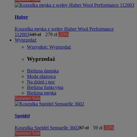
Huber
Koszulka męska z wełny Huber Wool Performance
112003
349 zł
279 zł
-20%
Wyprzedaż
Wszystkie: Wyprzedaż
Wyprzedaż
Bielizna damska
Moda plażowa
Na dzień i noc
Bielizna funkcyjna
Bielizna męska
Summer Sale
Speidel
Koszulka Speidel Sensuelle 3602
87 zł
59 zł
-32%
Summer Sale