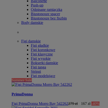
Balconette
Push-up
Odpinane ramiączka
Biustonosze spacer
Biustonosze bez fiszbin
Body damskie
Figi damskie
Figi gładkie
Figi koronkowe
Figi klasyczne
Figi wysokie
Bokserki damskie
Figi tanga
Stringi
Figi modelujące
Summer Sale
PrimaDonna
Figi PrimaDonna Morro Bay 542262
279 zł
167 zł
-40%