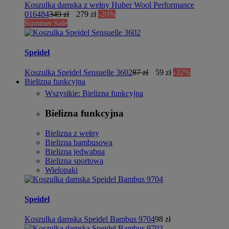
Koszulka damska z wełny Huber Wool Performance
016484
349 zł
279 zł
-20%
Summer Sale
Speidel
Koszulka Speidel Sensuelle 3602
87 zł
59 zł
-32%
Bielizna funkcyjna
Wszystkie: Bielizna funkcyjna
Bielizna funkcyjna
Bielizna z wełny
Bielizna bambusowa
Bielizna jedwabna
Bielizna sportowa
Wielopaki
Speidel
Koszulka damska Speidel Bambus 9704
98 zł