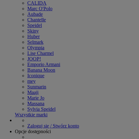
CALIDA
Marc O'Polo
Aubade
Chantelle
Speidel
Skiny
Huber
Selmark
Olympia
Lise Charmel
JOOP!
Emporio Armani
Banana Moon
Iconique
mey
Sunmarin
Maaji
Marie Jo
Massana
Sylvia Speidel
Wszystkie marki
Zaloguj się / Stwórz konto
Opcje dostępności