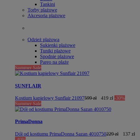
Tankini
Torby plażowe
Akcesoria plażowe
Odzież plażowa
Sukienki plażowe
Tuniki plażowe
Spodnie plażowe
Pareo na plażę
Summer Sale
SUNFLAIR
Kostium kąpielowy Sunflair 21097
599 zł
419 zł
-30%
Summer Sale
PrimaDonna
Dół od kostiumu PrimaDonna Sazan 4010750
229 zł
137 zł
-40%