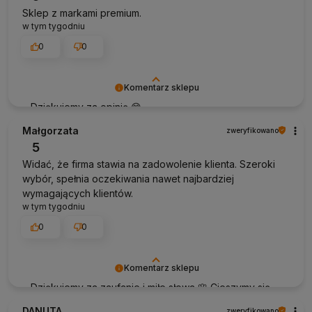
Sklep z markami premium.
w tym tygodniu
0
0
Komentarz sklepu
Dziękujemy za opinię 😊
Małgorzata
zweryfikowano
5
Widać, że firma stawia na zadowolenie klienta. Szeroki
wybór, spełnia oczekiwania nawet najbardziej
wymagających klientów.
w tym tygodniu
0
0
Komentarz sklepu
Dziękujemy za zaufanie i miłe słowa 🌸 Cieszymy się,
że oferta przypadła Pani do gustu a załoga sprostała
DANUTA
zweryfikowano