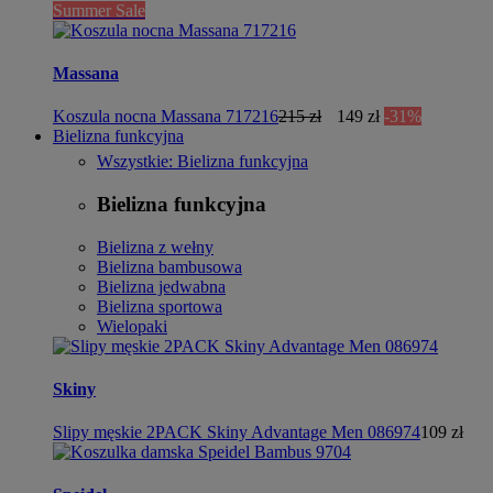
Summer Sale
Massana
Koszula nocna Massana 717216
215 zł
149 zł
-31%
Bielizna funkcyjna
Wszystkie: Bielizna funkcyjna
Bielizna funkcyjna
Bielizna z wełny
Bielizna bambusowa
Bielizna jedwabna
Bielizna sportowa
Wielopaki
Skiny
Slipy męskie 2PACK Skiny Advantage Men 086974
109 zł