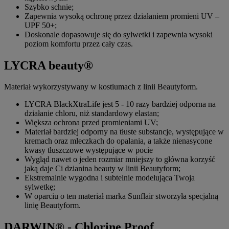
Szybko schnie;
Zapewnia wysoką ochronę przez działaniem promieni UV –
UPF 50+;
Doskonale dopasowuje się do sylwetki i zapewnia wysoki
poziom komfortu przez cały czas.
LYCRA beauty®
Materiał wykorzystywany w kostiumach z linii Beautyform.
LYCRA BlackXtraLife jest 5 - 10 razy bardziej odporna na
działanie chloru, niż standardowy elastan;
Większa ochrona przed promieniami UV;
Materiał bardziej odporny na tłuste substancje, występujące w
kremach oraz mleczkach do opalania, a także nienasycone
kwasy tłuszczowe występujące w pocie
Wygląd nawet o jeden rozmiar mniejszy to główna korzyść
jaką daje Ci dzianina beauty w linii Beautyform;
Ekstremalnie wygodna i subtelnie modelująca Twoja
sylwetkę;
W oparciu o ten materiał marka Sunflair stworzyła specjalną
linię Beautyform.
DARWIN® - Chlorine Proof