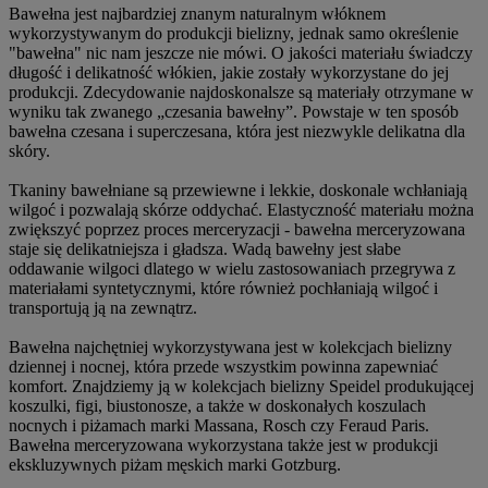
Bawełna jest najbardziej znanym naturalnym włóknem
wykorzystywanym do produkcji bielizny, jednak samo określenie
"bawełna" nic nam jeszcze nie mówi. O jakości materiału świadczy
długość i delikatność włókien, jakie zostały wykorzystane do jej
produkcji. Zdecydowanie najdoskonalsze są materiały otrzymane w
wyniku tak zwanego „czesania bawełny”. Powstaje w ten sposób
bawełna czesana i superczesana, która jest niezwykle delikatna dla
skóry.
Tkaniny bawełniane są przewiewne i lekkie, doskonale wchłaniają
wilgoć i pozwalają skórze oddychać. Elastyczność materiału można
zwiększyć poprzez proces merceryzacji - bawełna merceryzowana
staje się delikatniejsza i gładsza. Wadą bawełny jest słabe
oddawanie wilgoci dlatego w wielu zastosowaniach przegrywa z
materiałami syntetycznymi, które również pochłaniają wilgoć i
transportują ją na zewnątrz.
Bawełna najchętniej wykorzystywana jest w kolekcjach bielizny
dziennej i nocnej, która przede wszystkim powinna zapewniać
komfort. Znajdziemy ją w kolekcjach bielizny Speidel produkującej
koszulki, figi, biustonosze, a także w doskonałych koszulach
nocnych i piżamach marki Massana, Rosch czy Feraud Paris.
Bawełna merceryzowana wykorzystana także jest w produkcji
ekskluzywnych piżam męskich marki Gotzburg.