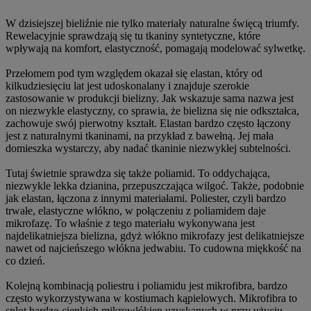
W dzisiejszej bieliźnie nie tylko materiały naturalne święcą triumfy.
Rewelacyjnie sprawdzają się tu tkaniny syntetyczne, które
wpływają na komfort, elastyczność, pomagają modelować sylwetkę.
Przełomem pod tym względem okazał się elastan, który od
kilkudziesięciu lat jest udoskonalany i znajduje szerokie
zastosowanie w produkcji bielizny. Jak wskazuje sama nazwa jest
on niezwykle elastyczny, co sprawia, że bielizna się nie odkształca,
zachowuje swój pierwotny kształt. Elastan bardzo często łączony
jest z naturalnymi tkaninami, na przykład z bawełną. Jej mała
domieszka wystarczy, aby nadać tkaninie niezwykłej subtelności.
Tutaj świetnie sprawdza się także poliamid. To oddychająca,
niezwykle lekka dzianina, przepuszczająca wilgoć. Także, podobnie
jak elastan, łączona z innymi materiałami. Poliester, czyli bardzo
trwałe, elastyczne włókno, w połączeniu z poliamidem daje
mikrofazę. To właśnie z tego materiału wykonywana jest
najdelikatniejsza bielizna, gdyż włókno mikrofazy jest delikatniejsze
nawet od najcieńszego włókna jedwabiu. To cudowna miękkość na
co dzień.
Kolejną kombinacją poliestru i poliamidu jest mikrofibra, bardzo
często wykorzystywana w kostiumach kąpielowych. Mikrofibra to
splot bardzo cienkich mikrowłókien uzyskanych w przy użyciu