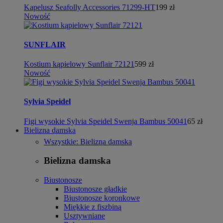
Kapelusz Seafolly Accessories 71299-HT
199 zł
Nowość
SUNFLAIR
Kostium kąpielowy Sunflair 72121
599 zł
Nowość
Sylvia Speidel
Figi wysokie Sylvia Speidel Swenja Bambus 50041
65 zł
Bielizna damska
Wszystkie: Bielizna damska
Bielizna damska
Biustonosze
Biustonosze gładkie
Biustonosze koronkowe
Miękkie z fiszbiną
Usztywniane