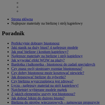
Strona główna
Najlepsze materiały na bieliznę i strój kąpielowy
Poradnik
Perfekcyjnie dobrany biustonosz
Jaki stanik na duży biust? 4 najlepsze modele
Jak prać bieliznę i kostium kąpielowy?
Najlepsze materiały na bieliznę i strój kąpielowy
Jak wywołać efekt WOW na plaży?
Bardotka i balkonetka - biustonosz do zadań specjalnych
Czy znasz swój siostrzany rozmiar biustonosza?
Czy dobry biustonosz może kosztować niewiele?
Jak dopasować bieliznę do sylwetki?
Czy bielizna wyszczuplająca jest zdrowa?
Lycra - najlepszy materiał na strój kąpielowy!
Najchętniej wybierane modele majtek
Z jakich elementów uszyty jest biustonosz?
Jak dobrać bikini do dużego biustu?
Bielizna do strojów wieczorowych – najnowsze propozycje