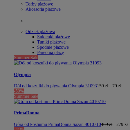
Torby plażowe
Akcesoria plażowe
Odzież plażowa
Sukienki plażowe
Tuniki plażowe
Spodnie plażowe
Pareo na plażę
Summer Sale
Olympia
Dół od koszulki do pływania Olympia 31093
159 zł
79 zł
-50%
Summer Sale
PrimaDonna
Góra od kostiumu PrimaDonna Sazan 4010710
469 zł
279 zł
-41%