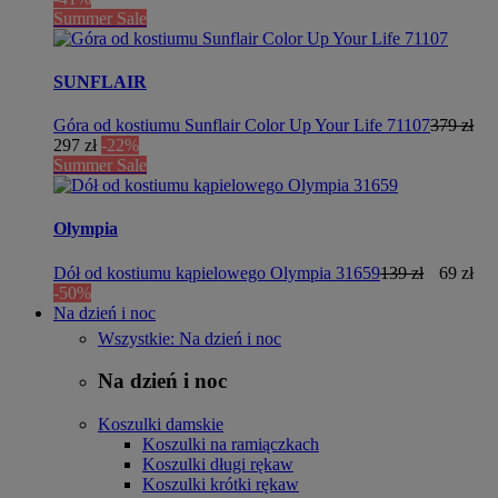
Summer Sale
SUNFLAIR
Góra od kostiumu Sunflair Color Up Your Life 71107
379 zł
297 zł
-22%
Summer Sale
Olympia
Dół od kostiumu kąpielowego Olympia 31659
139 zł
69 zł
-50%
Na dzień i noc
Wszystkie: Na dzień i noc
Na dzień i noc
Koszulki damskie
Koszulki na ramiączkach
Koszulki długi rękaw
Koszulki krótki rękaw