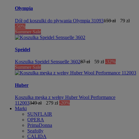
Olympia
Dół od koszulki do pływania Olympia 31093
159 zł
79 zł
-50%
Summer Sale
Speidel
Koszulka Speidel Sensuelle 3602
87 zł
59 zł
-32%
Summer Sale
Huber
Koszulka męska z wełny Huber Wool Performance
112003
349 zł
279 zł
-20%
Marki
SUNFLAIR
OPERA
PrimaDonna
Seafolly
CALIDA