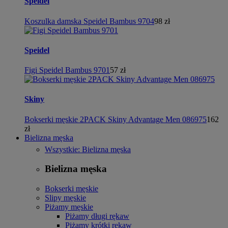
Speidel
Koszulka damska Speidel Bambus 9704
98 zł
Speidel
Figi Speidel Bambus 9701
57 zł
Skiny
Bokserki męskie 2PACK Skiny Advantage Men 086975
162
zł
Bielizna męska
Wszystkie: Bielizna męska
Bielizna męska
Bokserki męskie
Slipy męskie
Piżamy męskie
Piżamy długi rękaw
Piżamy krótki rękaw