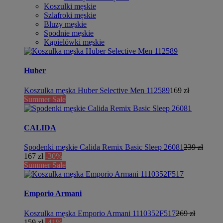
Koszulki męskie
Szlafroki męskie
Bluzy męskie
Spodnie męskie
Kąpielówki męskie
Huber
Koszulka męska Huber Selective Men 112589
169 zł
Summer Sale
CALIDA
Spodenki męskie Calida Remix Basic Sleep 26081
239 zł
167 zł
-30%
Summer Sale
Emporio Armani
Koszulka męska Emporio Armani 1110352F517
269 zł
159 zł
-41%