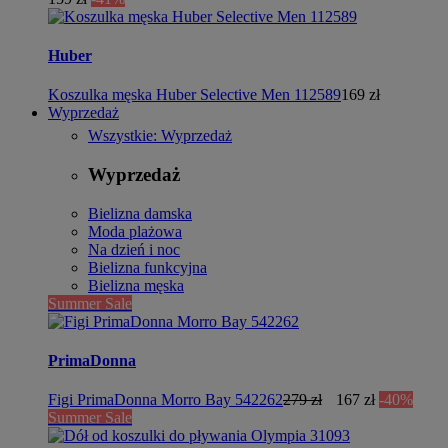
Huber
Koszulka męska Huber Selective Men 112589
169 zł
Wyprzedaż
Wszystkie: Wyprzedaż
Wyprzedaż
Bielizna damska
Moda plażowa
Na dzień i noc
Bielizna funkcyjna
Bielizna męska
Summer Sale
PrimaDonna
Figi PrimaDonna Morro Bay 542262
279 zł
167 zł
-40%
Summer Sale