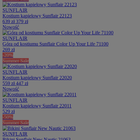
SUNFLAIR
Kostium kąpielowy Sunflair 22123
639 zł
379 zł
Nowość
SUNFLAIR
Góra od kostiumu Sunflair Color Up Your Life 71100
269 zł
-20%
Summer Sale
SUNFLAIR
Kostium kąpielowy Sunflair 22020
559 zł
447 zł
Nowość
SUNFLAIR
Kostium kąpielowy Sunflair 22011
529 zł
-50%
Summer Sale
SUNFLAIR
Bikini Sunflair New Nautic 21063