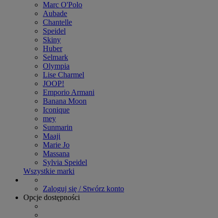
Marc O'Polo
Aubade
Chantelle
Speidel
Skiny
Huber
Selmark
Olympia
Lise Charmel
JOOP!
Emporio Armani
Banana Moon
Iconique
mey
Sunmarin
Maaji
Marie Jo
Massana
Sylvia Speidel
Wszystkie marki
Zaloguj się / Stwórz konto
Opcje dostępności