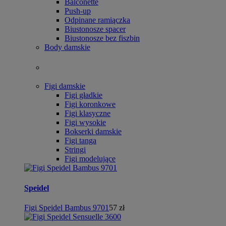
Balconette
Push-up
Odpinane ramiączka
Biustonosze spacer
Biustonosze bez fiszbin
Body damskie
Figi damskie
Figi gładkie
Figi koronkowe
Figi klasyczne
Figi wysokie
Bokserki damskie
Figi tanga
Stringi
Figi modelujące
Speidel
Figi Speidel Bambus 9701
57 zł