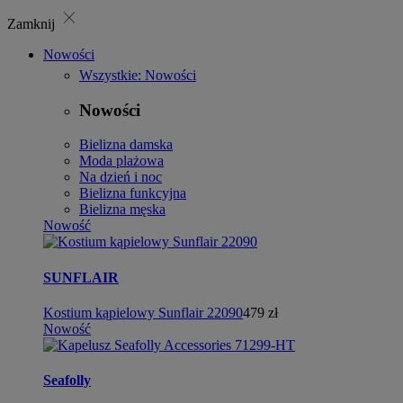
close
Zamknij
Nowości
Wszystkie: Nowości
Nowości
Bielizna damska
Moda plażowa
Na dzień i noc
Bielizna funkcyjna
Bielizna męska
Nowość
SUNFLAIR
Kostium kąpielowy Sunflair 22090
479 zł
Nowość
Seafolly