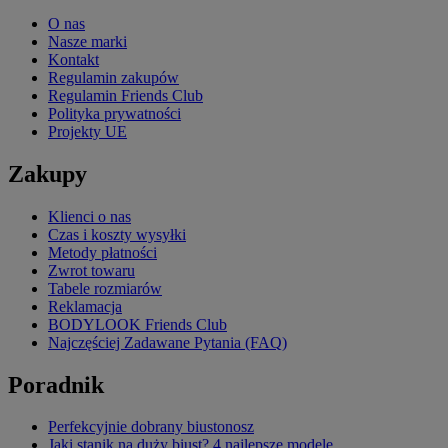
O nas
Nasze marki
Kontakt
Regulamin zakupów
Regulamin Friends Club
Polityka prywatności
Projekty UE
Zakupy
Klienci o nas
Czas i koszty wysyłki
Metody płatności
Zwrot towaru
Tabele rozmiarów
Reklamacja
BODYLOOK Friends Club
Najczęściej Zadawane Pytania (FAQ)
Poradnik
Perfekcyjnie dobrany biustonosz
Jaki stanik na duży biust? 4 najlepsze modele