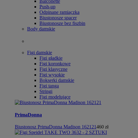
Balconette
Push-up
Odpinane ramiączka
Biustonosze spacer
Biustonosze bez fiszbin
Body damskie
Figi damskie
Figi gładkie
Figi koronkowe
Figi klasyczne
Figi wysokie
Bokserki damskie
Figi tanga
Stringi
Figi modelujące
PrimaDonna
Biustonosz PrimaDonna Madison 162121
460 zł