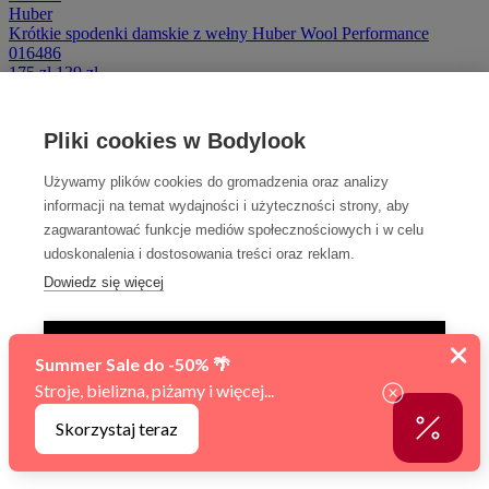
Huber
Krótkie spodenki damskie z wełny Huber Wool Performance
016486
175 zł
139 zł
38
46
-20%
Summer Sale
Pliki cookies w Bodylook
Huber
Używamy plików cookies do gromadzenia oraz analizy
Leginsy damskie z wełny Huber Wool Performance 016487
informacji na temat wydajności i użyteczności strony, aby
349 zł
279 zł
40
42
44
zagwarantować funkcje mediów społecznościowych i w celu
-50%
udoskonalenia i dostosowania treści oraz reklam.
Summer Sale
Dowiedz się więcej
Andres Sarda
Jedwabny biustonosz Andres Sarda Tamara 3310411
TYLKO NIEZBĘDNE
809 zł
405 zł
70D
75D
80D
AKCEPTUJ WSZYSTKIE
-30%
Summer Sale
Zarządzaj ustawieniami
Sylvia Speidel
Koszulka Sylvia Speidel Sanja Wool Tencel 50348