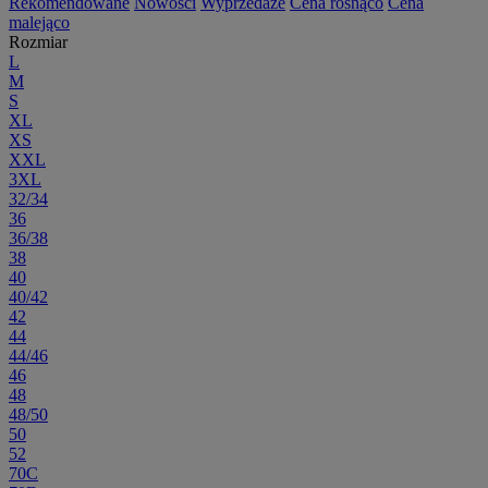
Rekomendowane
Nowości
Wyprzedaże
Cena rosnąco
Cena
malejąco
Rozmiar
L
M
S
XL
XS
XXL
3XL
32/34
36
36/38
38
40
40/42
42
44
44/46
46
48
48/50
50
52
70C