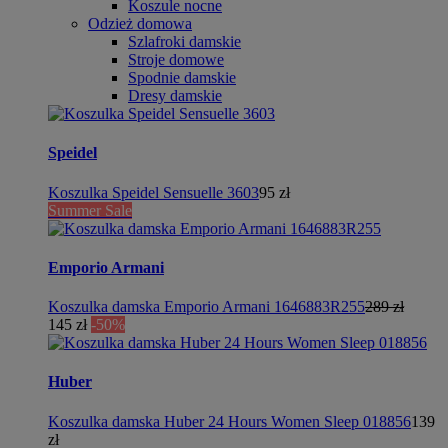
Koszule nocne
Odzież domowa
Szlafroki damskie
Stroje domowe
Spodnie damskie
Dresy damskie
Speidel
Koszulka Speidel Sensuelle 3603
95 zł
Summer Sale
Emporio Armani
Koszulka damska Emporio Armani 1646883R255
289 zł
145 zł
-50%
Huber
Koszulka damska Huber 24 Hours Women Sleep 018856
139
zł