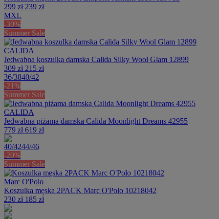
299 zł
239 zł
M
XL
-30%
Summer Sale
CALIDA
Jedwabna koszulka damska Calida Silky Wool Glam 12899
309 zł
215 zł
36/38
40/42
-21%
Summer Sale
CALIDA
Jedwabna piżama damska Calida Moonlight Dreams 42955
779 zł
619 zł
40/42
44/46
-20%
Summer Sale
Marc O'Polo
Koszulka męska 2PACK Marc O'Polo 10218042
230 zł
185 zł