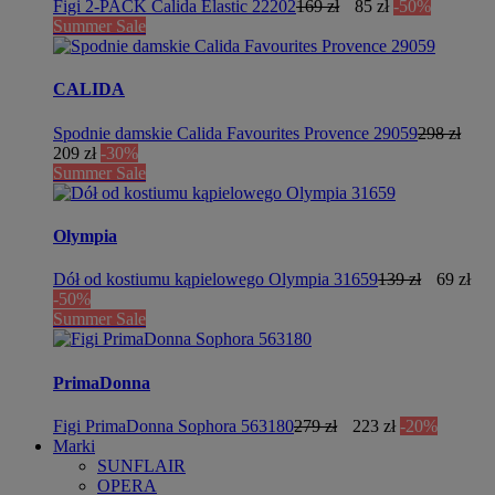
Figi 2-PACK Calida Elastic 22202
169 zł
85 zł
-50%
Summer Sale
CALIDA
Spodnie damskie Calida Favourites Provence 29059
298 zł
209 zł
-30%
Summer Sale
Olympia
Dół od kostiumu kąpielowego Olympia 31659
139 zł
69 zł
-50%
Summer Sale
PrimaDonna
Figi PrimaDonna Sophora 563180
279 zł
223 zł
-20%
Marki
SUNFLAIR
OPERA