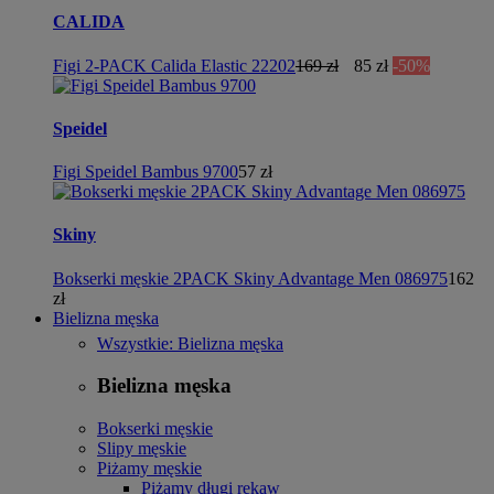
CALIDA
Figi 2-PACK Calida Elastic 22202
169 zł
85 zł
-50%
Speidel
Figi Speidel Bambus 9700
57 zł
Skiny
Bokserki męskie 2PACK Skiny Advantage Men 086975
162
zł
Bielizna męska
Wszystkie: Bielizna męska
Bielizna męska
Bokserki męskie
Slipy męskie
Piżamy męskie
Piżamy długi rękaw