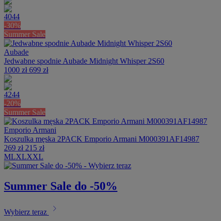
40
44
-30%
Summer Sale
Aubade
Jedwabne spodnie Aubade Midnight Whisper 2S60
1000 zł
699 zł
42
44
-20%
Summer Sale
Emporio Armani
Koszulka męska 2PACK Emporio Armani M000391AF14987
269 zł
215 zł
M
L
XL
XXL
Summer Sale do -50%
chevron_right
Wybierz teraz