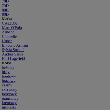
70D
75D
80B
80D
Marka
CALIDA
Marc O'Polo
Aubade
Chantelle
Huber
Emporio Armani
Sylvia Speidel
Andres Sarda
Karl Lagerfeld
Kolor
beżowy
biały
bordowy
brązowy
czarny
czerwony
fioletowy
granatowy
kremowy
niebieski