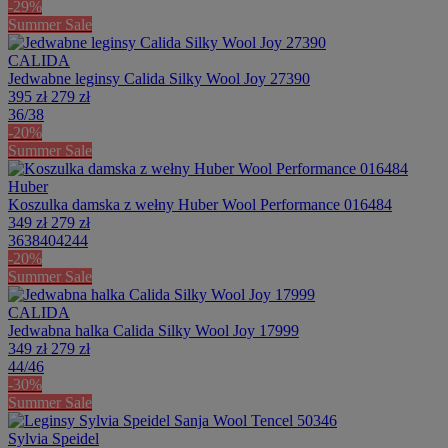
-29%
Summer Sale
CALIDA
Jedwabne leginsy Calida Silky Wool Joy 27390
395 zł
279 zł
36/38
-20%
Summer Sale
Huber
Koszulka damska z wełny Huber Wool Performance 016484
349 zł
279 zł
36
38
40
42
44
-20%
Summer Sale
CALIDA
Jedwabna halka Calida Silky Wool Joy 17999
349 zł
279 zł
44/46
-30%
Summer Sale
Sylvia Speidel