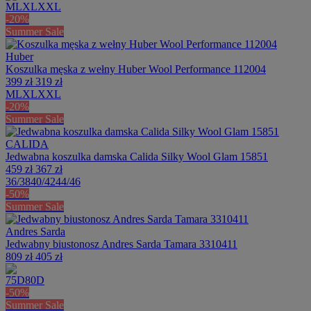
M
L
XL
XXL
-20%
Summer Sale
Huber
Koszulka męska z wełny Huber Wool Performance 112004
399 zł
319 zł
M
L
XL
XXL
-20%
Summer Sale
CALIDA
Jedwabna koszulka damska Calida Silky Wool Glam 15851
459 zł
367 zł
36/38
40/42
44/46
-50%
Summer Sale
Andres Sarda
Jedwabny biustonosz Andres Sarda Tamara 3310411
809 zł
405 zł
75D
80D
-50%
Summer Sale