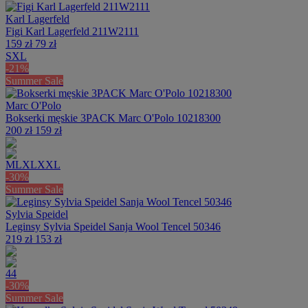
Karl Lagerfeld
Figi Karl Lagerfeld 211W2111
159 zł
79 zł
S
XL
-21%
Summer Sale
Marc O'Polo
Bokserki męskie 3PACK Marc O'Polo 10218300
200 zł
159 zł
M
L
XL
XXL
-30%
Summer Sale
Sylvia Speidel
Leginsy Sylvia Speidel Sanja Wool Tencel 50346
219 zł
153 zł
44
-30%
Summer Sale