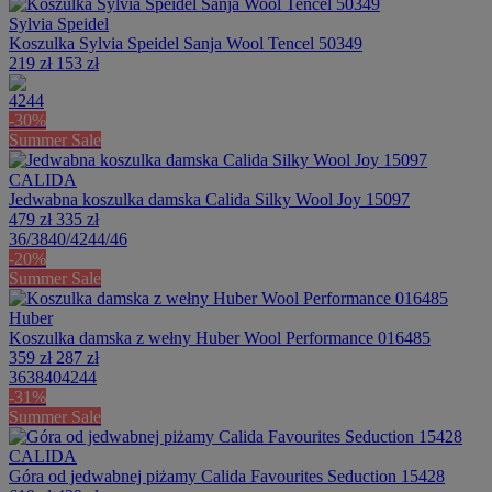
Sylvia Speidel
Koszulka Sylvia Speidel Sanja Wool Tencel 50349
219 zł
153 zł
42
44
-30%
Summer Sale
CALIDA
Jedwabna koszulka damska Calida Silky Wool Joy 15097
479 zł
335 zł
36/38
40/42
44/46
-20%
Summer Sale
Huber
Koszulka damska z wełny Huber Wool Performance 016485
359 zł
287 zł
36
38
40
42
44
-31%
Summer Sale
CALIDA
Góra od jedwabnej piżamy Calida Favourites Seduction 15428