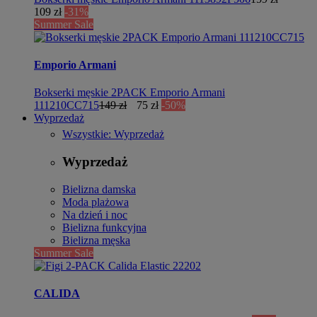
109 zł
-31%
Summer Sale
Emporio Armani
Bokserki męskie 2PACK Emporio Armani
111210CC715
149 zł
75 zł
-50%
Wyprzedaż
Wszystkie: Wyprzedaż
Wyprzedaż
Bielizna damska
Moda plażowa
Na dzień i noc
Bielizna funkcyjna
Bielizna męska
Summer Sale
CALIDA