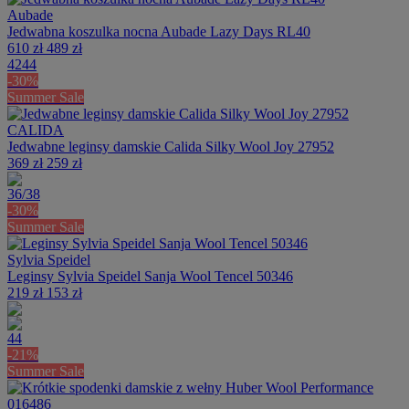
Aubade
Jedwabna koszulka nocna Aubade Lazy Days RL40
610 zł
489 zł
42
44
-30%
Summer Sale
CALIDA
Jedwabne leginsy damskie Calida Silky Wool Joy 27952
369 zł
259 zł
36/38
-30%
Summer Sale
Sylvia Speidel
Leginsy Sylvia Speidel Sanja Wool Tencel 50346
219 zł
153 zł
44
-21%
Summer Sale