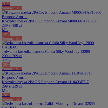
-21%
Summer Sale
Emporio Armani
Koszulka męska 2PACK Emporio Armani M000391AF10800
239 zł
189 zł
M
L
-30%
Summer Sale
CALIDA
Jedwabna koszulka damska Calida Silky Wool Joy 12890
299 zł
209 zł
44/46
-20%
Summer Sale
Emporio Armani
Koszulka męska 2PACK Emporio Armani 1118493F717
299 zł
239 zł
M
L
-20%
Summer Sale
CALIDA