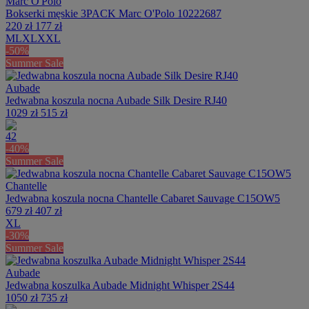
Marc O'Polo
Bokserki męskie 3PACK Marc O'Polo 10222687
220 zł
177 zł
M
L
XL
XXL
-50%
Summer Sale
Aubade
Jedwabna koszula nocna Aubade Silk Desire RJ40
1029 zł
515 zł
42
-40%
Summer Sale
Chantelle
Jedwabna koszula nocna Chantelle Cabaret Sauvage C15OW5
679 zł
407 zł
XL
-30%
Summer Sale
Aubade
Jedwabna koszulka Aubade Midnight Whisper 2S44
1050 zł
735 zł