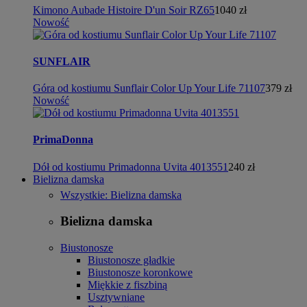
Kimono Aubade Histoire D'un Soir RZ65
1040 zł
Nowość
SUNFLAIR
Góra od kostiumu Sunflair Color Up Your Life 71107
379 zł
Nowość
PrimaDonna
Dół od kostiumu Primadonna Uvita 4013551
240 zł
Bielizna damska
Wszystkie: Bielizna damska
Bielizna damska
Biustonosze
Biustonosze gładkie
Biustonosze koronkowe
Miękkie z fiszbiną
Usztywniane