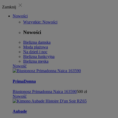
close
Zamknij
Nowości
Wszystkie: Nowości
Nowości
Bielizna damska
Moda plażowa
Na dzień i noc
Bielizna funkcyjna
Bielizna męska
Nowość
PrimaDonna
Biustonosz Primadonna Naica 163590
500 zł
Nowość
Aubade