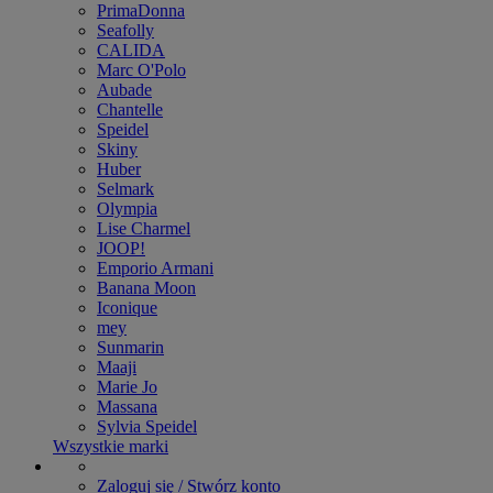
PrimaDonna
Seafolly
CALIDA
Marc O'Polo
Aubade
Chantelle
Speidel
Skiny
Huber
Selmark
Olympia
Lise Charmel
JOOP!
Emporio Armani
Banana Moon
Iconique
mey
Sunmarin
Maaji
Marie Jo
Massana
Sylvia Speidel
Wszystkie marki
Zaloguj się / Stwórz konto