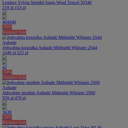
Leginsy Sylvia Speidel Sanja Wool Tencel 50346
219 zł
153 zł
40
44
46
-50%
Summer Sale
Aubade
Jedwabna koszulka Aubade Midnight Whisper 2S44
1049 zł
525 zł
42
-50%
Summer Sale
Aubade
Jedwabne spodnie Aubade Midnight Whisper 2S60
959 zł
479 zł
36
38
-20%
Summer Sale