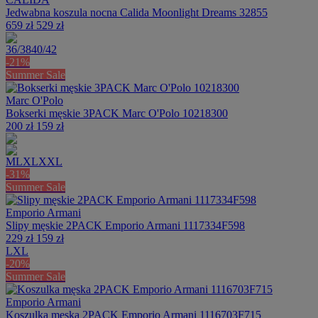
Jedwabna koszula nocna Calida Moonlight Dreams 32855
659 zł
529 zł
36/38
40/42
-21%
Summer Sale
Marc O'Polo
Bokserki męskie 3PACK Marc O'Polo 10218300
200 zł
159 zł
M
L
XL
XXL
-31%
Summer Sale
Emporio Armani
Slipy męskie 2PACK Emporio Armani 1117334F598
229 zł
159 zł
L
XL
-20%
Summer Sale
Emporio Armani
Koszulka męska 2PACK Emporio Armani 1116703F715