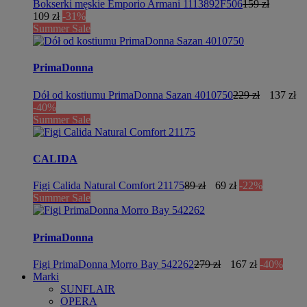
Bokserki męskie Emporio Armani 1113892F506
159 zł
109 zł
-31%
Summer Sale
PrimaDonna
Dół od kostiumu PrimaDonna Sazan 4010750
229 zł
137 zł
-40%
Summer Sale
CALIDA
Figi Calida Natural Comfort 21175
89 zł
69 zł
-22%
Summer Sale
PrimaDonna
Figi PrimaDonna Morro Bay 542262
279 zł
167 zł
-40%
Marki
SUNFLAIR
OPERA