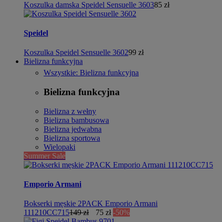
Koszulka damska Speidel Sensuelle 3603
85 zł
Speidel
Koszulka Speidel Sensuelle 3602
99 zł
Bielizna funkcyjna
Wszystkie: Bielizna funkcyjna
Bielizna funkcyjna
Bielizna z wełny
Bielizna bambusowa
Bielizna jedwabna
Bielizna sportowa
Wielopaki
Summer Sale
Emporio Armani
Bokserki męskie 2PACK Emporio Armani
111210CC715
149 zł
75 zł
-50%