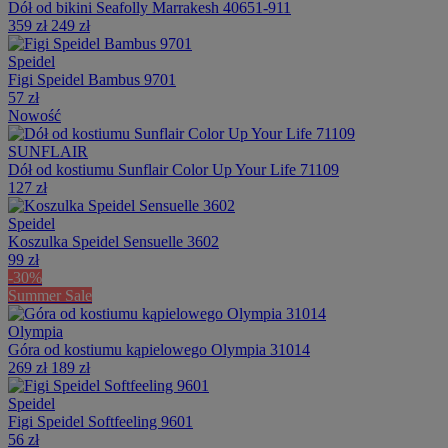
Dół od bikini Seafolly Marrakesh 40651-911
359 zł
249 zł
Speidel
Figi Speidel Bambus 9701
57 zł
Nowość
SUNFLAIR
Dół od kostiumu Sunflair Color Up Your Life 71109
127 zł
Speidel
Koszulka Speidel Sensuelle 3602
99 zł
-30%
Summer Sale
Olympia
Góra od kostiumu kąpielowego Olympia 31014
269 zł
189 zł
Speidel
Figi Speidel Softfeeling 9601
56 zł