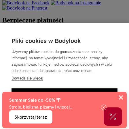
Bezpieczne płatności
Pliki cookies w Bodylook
Używamy plików cookies do gromadzenia oraz analizy
informacji na temat wydajności i użyteczności strony, aby
zagwarantować funkcje mediów społecznościowych i w celu
udoskonalenia i dostosowania treści oraz reklam.
Szybka dostawa
Dowiedz się więcej
TYLKO NIEZBĘDNE
AKCEPTUJ WSZYSTKIE
Sfinansowano w ramach reakcji Unii na pandemię COVID-19.
Zarządzaj ustawieniami
© 2010 - 2026 BODYLOOK premium lingerie