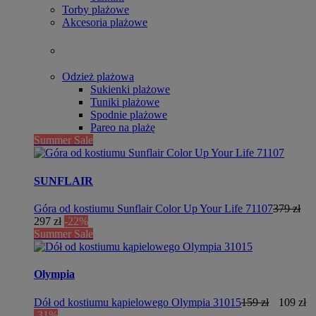
Torby plażowe
Akcesoria plażowe
Odzież plażowa
Sukienki plażowe
Tuniki plażowe
Spodnie plażowe
Pareo na plażę
Summer Sale
SUNFLAIR
Góra od kostiumu Sunflair Color Up Your Life 71107
379 zł
297 zł
-22%
Summer Sale
Olympia
Dół od kostiumu kąpielowego Olympia 31015
159 zł
109 zł
-31%