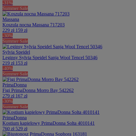
-31%
Summer Sale
Massana
Koszula nocna Massana 717203
229 zł
159 zł
-30%
Summer Sale
Sylvia Speidel
Leginsy Sylvia Speidel Sanja Wool Tencel 50346
219 zł
153 zł
-40%
Summer Sale
PrimaDonna
Figi PrimaDonna Morro Bay 542262
279 zł
167 zł
-30%
Summer Sale
PrimaDonna
Kostium kąpielowy PrimaDonna Solta 4010141
760 zł
529 zł