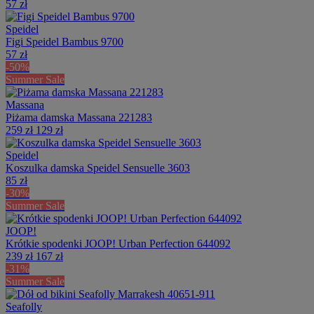
57 zł
Speidel
Figi Speidel Bambus 9700
57 zł
-50%
Summer Sale
Massana
Piżama damska Massana 221283
259 zł
129 zł
Speidel
Koszulka damska Speidel Sensuelle 3603
85 zł
-30%
Summer Sale
JOOP!
Krótkie spodenki JOOP! Urban Perfection 644092
239 zł
167 zł
-31%
Summer Sale
Seafolly