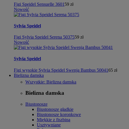
Figi Speidel Sensuelle 3601
59 zł
Nowość
Sylvia Speidel
Figi Sylvia Speidel Serena 50375
59 zł
Nowość
Sylvia Speidel
Figi wysokie Sylvia Speidel Swenja Bambus 50041
65 zł
Bielizna damska
Wszystkie: Bielizna damska
Bielizna damska
Biustonosze
Biustonosze gładkie
Biustonosze koronkowe
Miękkie z fiszbiną
Usztywniane