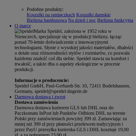
Podobne produkty
:
Koszulki na ramiączkach
Koszulki damskie
Bielizna bambusowa
Na dzień i noc
Bielizna funkcyjna
O marce
Marka Speidel, założona w 1952 roku w
Niemczech, specjalizuje się w produkcji bielizny, łącząc
ponad 70-letnie doświadczenie z innowacyjnymi
technologiami. Słynie z wysokiej jakości materiałów, dbałości
o detale oraz różnorodności stylów i rozmiarów, co pozwala
każdemu znaleźć coś dla siebie. Speidel stawia na komfort i
trwałość, a także dba o aspekty ekologiczne w procesie
produkcji.
Informacje o producencie:
Speidel GmbH, Paul-Gerhardt-Str. 10, 72411 Bodelshausen,
Germany, speidel@speidel-lingerie.de
Darmowa dostawa i zwrot
Dostawa zamówienia
Darmowa dostawa kurierem GLS lub DHL oraz do
Paczkomatu InPost lub Punktów Odbioru DHL na terenie
Polski przy zamówieniach powyżej 399 zł. Zamawiając za
mniej niż 399 zł przy płatności przelewem tradycyjnym i
przez PayU przesyłka kurierska GLS i DHL kosztuje 19,00
zł, a za pobraniem 23,00 zł.