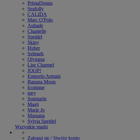
PrimaDonna
Seafolly
CALIDA
Marc O'Polo
Aubade
Chantelle
Speidel
Skiny
Huber
Selmark
Olympia
Lise Charmel
JOOP!
Emporio Armani
Banana Moon
Iconique
mey
Sunmarin
Maaji
Marie Jo
Massana
Sylvia Speidel
Wszystkie marki
Zaloguj się / Stwórz konto