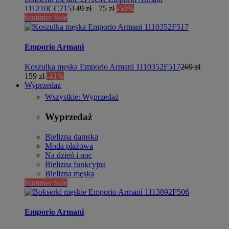
111210CC715
149 zł
75 zł
-50%
Summer Sale
Emporio Armani
Koszulka męska Emporio Armani 1110352F517
269 zł
159 zł
-41%
Wyprzedaż
Wszystkie: Wyprzedaż
Wyprzedaż
Bielizna damska
Moda plażowa
Na dzień i noc
Bielizna funkcyjna
Bielizna męska
Summer Sale
Emporio Armani