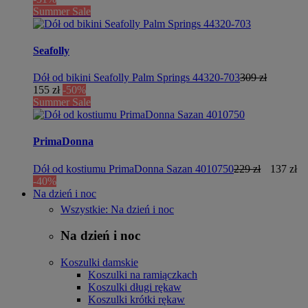
Summer Sale
Seafolly
Dół od bikini Seafolly Palm Springs 44320-703
309 zł
155 zł
-50%
Summer Sale
PrimaDonna
Dół od kostiumu PrimaDonna Sazan 4010750
229 zł
137 zł
-40%
Na dzień i noc
Wszystkie: Na dzień i noc
Na dzień i noc
Koszulki damskie
Koszulki na ramiączkach
Koszulki długi rękaw
Koszulki krótki rękaw