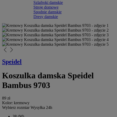
Szlafroki damskie
Stroje domowe
Spodnie damskie
Dresy damskie
arrow_back_ios_new
arrow_forward_ios
Speidel
Koszulka damska Speidel
Bambus 9703
89 zł
Kolor:
kremowy
Wybierz rozmiar
Wysyłka 24h
38
(M)