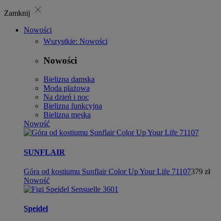
close
Zamknij
Nowości
Wszystkie: Nowości
Nowości
Bielizna damska
Moda plażowa
Na dzień i noc
Bielizna funkcyjna
Bielizna męska
Nowość
SUNFLAIR
Góra od kostiumu Sunflair Color Up Your Life 71107
379 zł
Nowość
Speidel