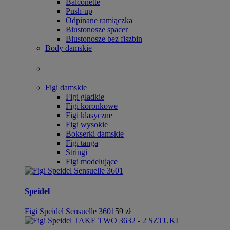
Balconette
Push-up
Odpinane ramiączka
Biustonosze spacer
Biustonosze bez fiszbin
Body damskie
Figi damskie
Figi gładkie
Figi koronkowe
Figi klasyczne
Figi wysokie
Bokserki damskie
Figi tanga
Stringi
Figi modelujące
Speidel
Figi Speidel Sensuelle 3601
59 zł